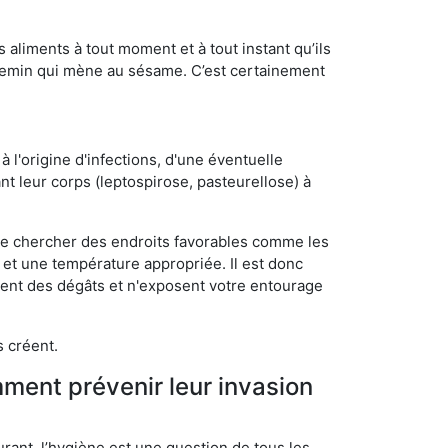
s aliments à tout moment et à tout instant qu’ils
chemin qui mène au sésame. C’est certainement
 l'origine d'infections, d'une éventuelle
t leur corps (leptospirose, pasteurellose) à
 de chercher des endroits favorables comme les
é et une température appropriée. Il est donc
ssent des dégâts et n'exposent votre entourage
s créent.
mment prévenir leur invasion
rant, l’hygiène est une question de tous les