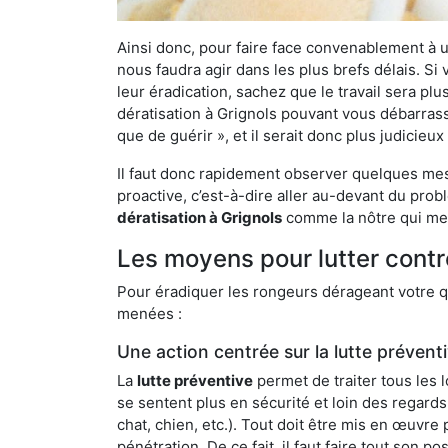
Ainsi donc, pour faire face convenablement à une
nous faudra agir dans les plus brefs délais. S
leur éradication, sachez que le travail sera p
dératisation à Grignols pouvant vous débarrasse
que de guérir », et il serait donc plus judicie
Il faut donc rapidement observer quelques mesu
proactive, c’est-à-dire aller au-devant du pro
dératisation à Grignols
comme la nôtre qui met
Les moyens pour lutter contr
Pour éradiquer les rongeurs dérageant votre qu
menées :
Une action centrée sur la lutte prévent
La
lutte préventive
permet de traiter tous les 
se sentent plus en sécurité et loin des regards
chat, chien, etc.). Tout doit être mis en œuvr
pénétration. De ce fait, il faut faire tout son 