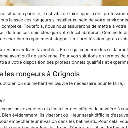
 situation pareille, il est vital de faire appel à des professionn
i vous laissez ces rongeurs s'installer au sein de votre environ
lus complexe. Toutefois, nous nous assurerons de mettre à votre
r de tous ces nuisibles que votre local abriterait. Comme le dit 
ux de chercher à rapidement stopper leur prolifération après avo
res préventives favorables. En ce qui concerne les restaurants,
blème avant qu’il ne survienne. Pour vos solutions en termes de 
tra à votre disposition des professionnels qualifiés et expéri
e les rongeurs à Grignols
otidien ou qui mettent en œuvre le nécessaire pour le faire, il 
ive
locaux sans exception et d'installer des pièges de manière à cou
. Bien évidemment, ils viseront où il leur serait difficile d’es
e pour empêcher leur invasion dans les bâtiments. Pour cela, v
possible pour boucher tous les trous. D'autre part, il est fortem