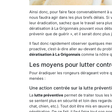
Ainsi donc, pour faire face convenablement à une
nous faudra agir dans les plus brefs délais. S
leur éradication, sachez que le travail sera p
dératisation à La Grigonnais pouvant vous débar
prévenir que de guérir », et il serait donc plu
Il faut donc rapidement observer quelques mesu
proactive, c’est-à-dire aller au-devant du pro
dératisation à La Grigonnais
comme la nôtre qu
Les moyens pour lutter contr
Pour éradiquer les rongeurs dérageant votre qu
menées :
Une action centrée sur la lutte prévent
La
lutte préventive
permet de traiter tous les 
se sentent plus en sécurité et loin des regards
chat, chien, etc.). Tout doit être mis en œuvr
pénétration. De ce fait, il faut faire tout son 