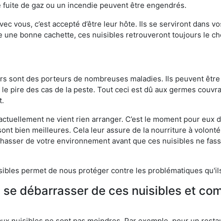
 fuite de gaz ou un incendie peuvent être engendrés.
vec vous, c’est accepté d’être leur hôte. Ils se serviront dans vo
e une bonne cachette, ces nuisibles retrouveront toujours le 
eurs sont des porteurs de nombreuses maladies. Ils peuvent être à
le pire des cas de la peste. Tout ceci est dû aux germes couvran
t.
 actuellement ne vient rien arranger. C’est le moment pour eux
ont bien meilleures. Cela leur assure de la nourriture à volont
s chasser de votre environnement avant que ces nuisibles ne fa
isibles permet de nous protéger contre les problématiques qu'il
e se débarrasser de ces nuisibles et co
aux nuisibles ne sont pas moindres. Par exemple, pour un restau