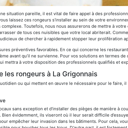
 situation pareille, il est vital de faire appel à des professionn
i vous laissez ces rongeurs s'installer au sein de votre environ
lus complexe. Toutefois, nous nous assurerons de mettre à votre
rasser de tous ces nuisibles que votre local abriterait. Comme l
s judicieux de chercher à rapidement stopper leur prolifération 
res préventives favorables. En ce qui concerne les restaurants,
blème avant qu’il ne survienne. Pour vos solutions en termes de 
i mettra à votre disposition des professionnels qualifiés et e
e les rongeurs à La Grigonnais
otidien ou qui mettent en œuvre le nécessaire pour le faire, il 
ive
locaux sans exception et d'installer des pièges de manière à cou
. Bien évidemment, ils viseront où il leur serait difficile d’es
e pour empêcher leur invasion dans les bâtiments. Pour cela, v
possible pour boucher tous les trous. D'autre part, il est fortem