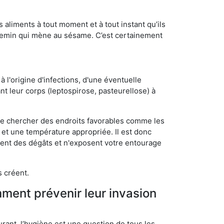
s aliments à tout moment et à tout instant qu’ils
chemin qui mène au sésame. C’est certainement
 l'origine d'infections, d'une éventuelle
t leur corps (leptospirose, pasteurellose) à
 de chercher des endroits favorables comme les
é et une température appropriée. Il est donc
ssent des dégâts et n'exposent votre entourage
s créent.
mment prévenir leur invasion
rant, l’hygiène est une question de tous les