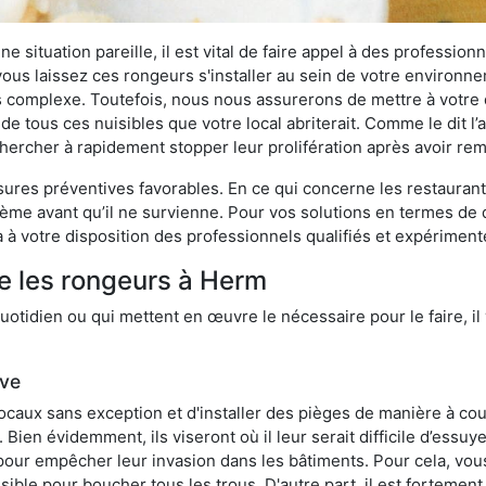
 situation pareille, il est vital de faire appel à des professionn
i vous laissez ces rongeurs s'installer au sein de votre environ
lus complexe. Toutefois, nous nous assurerons de mettre à votre
 tous ces nuisibles que votre local abriterait. Comme le dit l’
e chercher à rapidement stopper leur prolifération après avoir r
res préventives favorables. En ce qui concerne les restaurants,
blème avant qu’il ne survienne. Pour vos solutions en termes de 
 à votre disposition des professionnels qualifiés et expérimen
e les rongeurs à Herm
otidien ou qui mettent en œuvre le nécessaire pour le faire, il 
ive
locaux sans exception et d'installer des pièges de manière à cou
. Bien évidemment, ils viseront où il leur serait difficile d’es
e pour empêcher leur invasion dans les bâtiments. Pour cela, v
possible pour boucher tous les trous. D'autre part, il est fortem