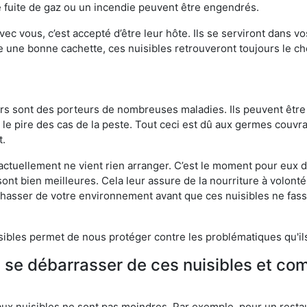
 fuite de gaz ou un incendie peuvent être engendrés.
vec vous, c’est accepté d’être leur hôte. Ils se serviront dans vo
e une bonne cachette, ces nuisibles retrouveront toujours le 
eurs sont des porteurs de nombreuses maladies. Ils peuvent être à
le pire des cas de la peste. Tout ceci est dû aux germes couvran
t.
 actuellement ne vient rien arranger. C’est le moment pour eux
ont bien meilleures. Cela leur assure de la nourriture à volont
s chasser de votre environnement avant que ces nuisibles ne fa
isibles permet de nous protéger contre les problématiques qu'il
e se débarrasser de ces nuisibles et co
aux nuisibles ne sont pas moindres. Par exemple, pour un restau