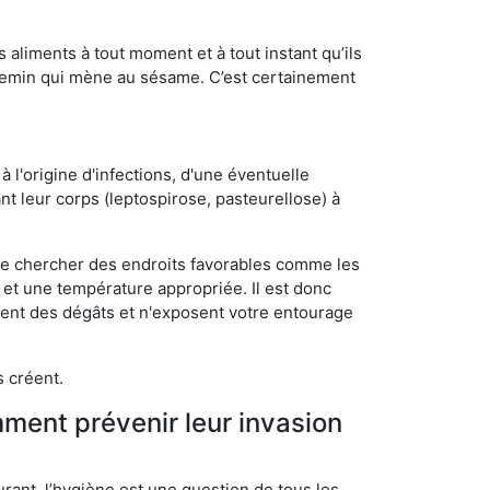
s aliments à tout moment et à tout instant qu’ils
chemin qui mène au sésame. C’est certainement
 l'origine d'infections, d'une éventuelle
t leur corps (leptospirose, pasteurellose) à
 de chercher des endroits favorables comme les
é et une température appropriée. Il est donc
ssent des dégâts et n'exposent votre entourage
s créent.
mment prévenir leur invasion
rant, l’hygiène est une question de tous les