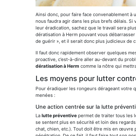
Ainsi donc, pour faire face convenablement à une
nous faudra agir dans les plus brefs délais. S
leur éradication, sachez que le travail sera p
dératisation à Herm pouvant vous débarrasser de
de guérir », et il serait donc plus judicieux d
Il faut donc rapidement observer quelques mesu
proactive, c’est-à-dire aller au-devant du pro
dératisation à Herm
comme la nôtre qui mettra
Les moyens pour lutter contr
Pour éradiquer les rongeurs dérageant votre qu
menées :
Une action centrée sur la lutte prévent
La
lutte préventive
permet de traiter tous les 
se sentent plus en sécurité et loin des regards
chat, chien, etc.). Tout doit être mis en œuvr
pénétration. De ce fait, il faut faire tout son 