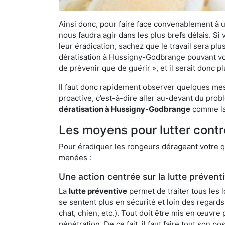
Ainsi donc, pour faire face convenablement à une
nous faudra agir dans les plus brefs délais. S
leur éradication, sachez que le travail sera p
dératisation à Hussigny-Godbrange pouvant vous
de prévenir que de guérir », et il serait donc 
Il faut donc rapidement observer quelques mesu
proactive, c’est-à-dire aller au-devant du pro
dératisation à Hussigny-Godbrange
comme la 
Les moyens pour lutter cont
Pour éradiquer les rongeurs dérageant votre qu
menées :
Une action centrée sur la lutte prévent
La
lutte préventive
permet de traiter tous les 
se sentent plus en sécurité et loin des regards
chat, chien, etc.). Tout doit être mis en œuvr
pénétration. De ce fait, il faut faire tout son 