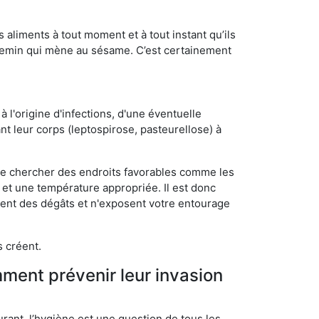
s aliments à tout moment et à tout instant qu’ils
chemin qui mène au sésame. C’est certainement
 l'origine d'infections, d'une éventuelle
t leur corps (leptospirose, pasteurellose) à
 de chercher des endroits favorables comme les
é et une température appropriée. Il est donc
ssent des dégâts et n'exposent votre entourage
s créent.
mment prévenir leur invasion
rant, l’hygiène est une question de tous les