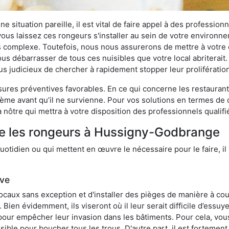
 situation pareille, il est vital de faire appel à des professionn
i vous laissez ces rongeurs s'installer au sein de votre environ
lus complexe. Toutefois, nous nous assurerons de mettre à votre
 débarrasser de tous ces nuisibles que votre local abriterait. 
plus judicieux de chercher à rapidement stopper leur proliférati
res préventives favorables. En ce qui concerne les restaurants,
blème avant qu’il ne survienne. Pour vos solutions en termes de 
nôtre qui mettra à votre disposition des professionnels qualif
re les rongeurs à Hussigny-Godbrange
otidien ou qui mettent en œuvre le nécessaire pour le faire, il 
ive
locaux sans exception et d'installer des pièges de manière à cou
. Bien évidemment, ils viseront où il leur serait difficile d’es
e pour empêcher leur invasion dans les bâtiments. Pour cela, v
possible pour boucher tous les trous. D'autre part, il est fortem