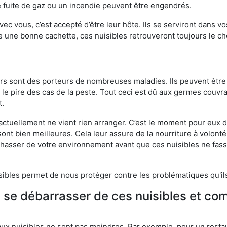
 fuite de gaz ou un incendie peuvent être engendrés.
vec vous, c’est accepté d’être leur hôte. Ils se serviront dans vo
e une bonne cachette, ces nuisibles retrouveront toujours le 
eurs sont des porteurs de nombreuses maladies. Ils peuvent être à
le pire des cas de la peste. Tout ceci est dû aux germes couvran
t.
 actuellement ne vient rien arranger. C’est le moment pour eux
ont bien meilleures. Cela leur assure de la nourriture à volont
s chasser de votre environnement avant que ces nuisibles ne fa
isibles permet de nous protéger contre les problématiques qu'il
e se débarrasser de ces nuisibles et co
aux nuisibles ne sont pas moindres. Par exemple, pour un restau