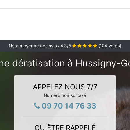
Note moyenne des avis :
4.3
/5
(
104
votes)
ne dératisation à Hussigny-
APPELEZ NOUS 7/7
Numéro non surtaxé
09 70 14 76 33
OU ÊTRE RAPPELÉ