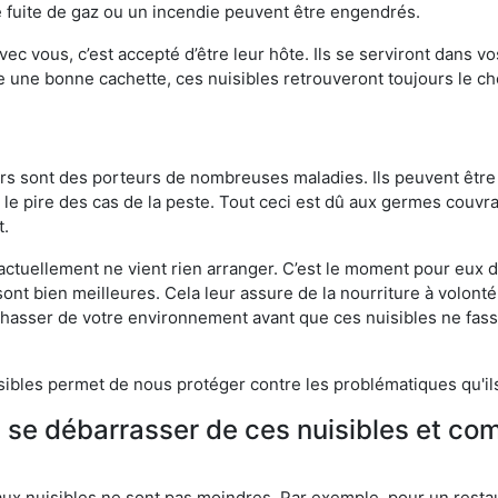
 fuite de gaz ou un incendie peuvent être engendrés.
vec vous, c’est accepté d’être leur hôte. Ils se serviront dans vo
e une bonne cachette, ces nuisibles retrouveront toujours le 
eurs sont des porteurs de nombreuses maladies. Ils peuvent être à
le pire des cas de la peste. Tout ceci est dû aux germes couvran
t.
 actuellement ne vient rien arranger. C’est le moment pour eux
ont bien meilleures. Cela leur assure de la nourriture à volont
s chasser de votre environnement avant que ces nuisibles ne fa
isibles permet de nous protéger contre les problématiques qu'il
e se débarrasser de ces nuisibles et co
aux nuisibles ne sont pas moindres. Par exemple, pour un restau