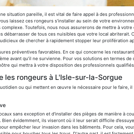
 situation pareille, il est vital de faire appel à des professionn
i vous laissez ces rongeurs s'installer au sein de votre environ
lus complexe. Toutefois, nous nous assurerons de mettre à votre
s débarrasser de tous ces nuisibles que votre local abriterait. C
s judicieux de chercher à rapidement stopper leur prolifération 
res préventives favorables. En ce qui concerne les restaurants,
blème avant qu’il ne survienne. Pour vos solutions en termes de 
tre qui mettra à votre disposition des professionnels qualifié
 les rongeurs à L'Isle-sur-la-Sorgue
otidien ou qui mettent en œuvre le nécessaire pour le faire, il 
ive
locaux sans exception et d'installer des pièges de manière à cou
. Bien évidemment, ils viseront où il leur serait difficile d’es
e pour empêcher leur invasion dans les bâtiments. Pour cela, v
possible pour boucher tous les trous. D'autre part, il est fortem