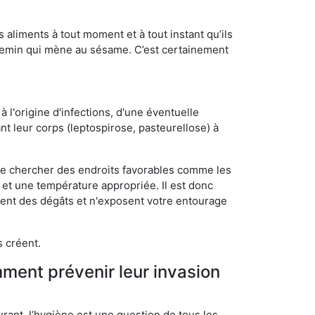
s aliments à tout moment et à tout instant qu’ils
chemin qui mène au sésame. C’est certainement
 l'origine d'infections, d'une éventuelle
t leur corps (leptospirose, pasteurellose) à
 de chercher des endroits favorables comme les
é et une température appropriée. Il est donc
ssent des dégâts et n'exposent votre entourage
s créent.
mment prévenir leur invasion
rant, l’hygiène est une question de tous les