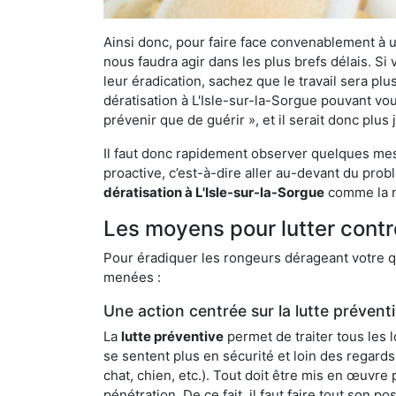
Ainsi donc, pour faire face convenablement à une
nous faudra agir dans les plus brefs délais. S
leur éradication, sachez que le travail sera p
dératisation à L'Isle-sur-la-Sorgue pouvant vou
prévenir que de guérir », et il serait donc plu
Il faut donc rapidement observer quelques mesu
proactive, c’est-à-dire aller au-devant du pro
dératisation à L'Isle-sur-la-Sorgue
comme la nô
Les moyens pour lutter contre
Pour éradiquer les rongeurs dérageant votre qu
menées :
Une action centrée sur la lutte prévent
La
lutte préventive
permet de traiter tous les 
se sentent plus en sécurité et loin des regards
chat, chien, etc.). Tout doit être mis en œuvr
pénétration. De ce fait, il faut faire tout son 