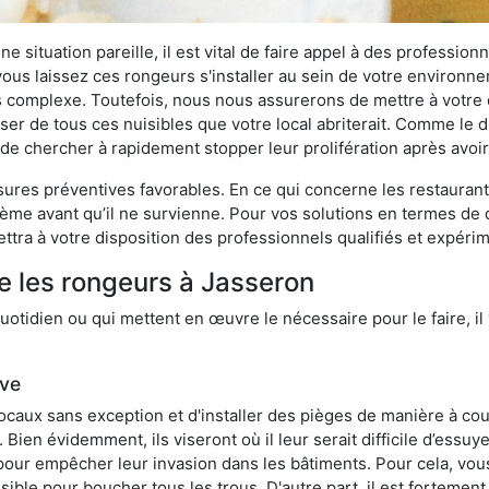
 situation pareille, il est vital de faire appel à des professionn
i vous laissez ces rongeurs s'installer au sein de votre environ
lus complexe. Toutefois, nous nous assurerons de mettre à votre
r de tous ces nuisibles que votre local abriterait. Comme le dit
ux de chercher à rapidement stopper leur prolifération après avo
res préventives favorables. En ce qui concerne les restaurants,
blème avant qu’il ne survienne. Pour vos solutions en termes de 
tra à votre disposition des professionnels qualifiés et expéri
e les rongeurs à Jasseron
otidien ou qui mettent en œuvre le nécessaire pour le faire, il 
ive
locaux sans exception et d'installer des pièges de manière à cou
. Bien évidemment, ils viseront où il leur serait difficile d’es
e pour empêcher leur invasion dans les bâtiments. Pour cela, v
possible pour boucher tous les trous. D'autre part, il est fortem