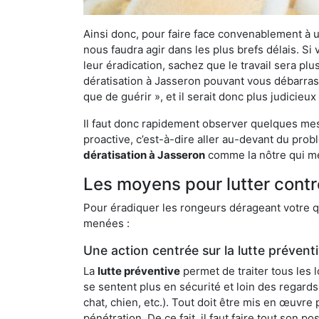
Ainsi donc, pour faire face convenablement à une
nous faudra agir dans les plus brefs délais. S
leur éradication, sachez que le travail sera p
dératisation à Jasseron pouvant vous débarrasse
que de guérir », et il serait donc plus judicie
Il faut donc rapidement observer quelques mesu
proactive, c’est-à-dire aller au-devant du pro
dératisation à Jasseron
comme la nôtre qui met
Les moyens pour lutter contr
Pour éradiquer les rongeurs dérageant votre qu
menées :
Une action centrée sur la lutte prévent
La
lutte préventive
permet de traiter tous les 
se sentent plus en sécurité et loin des regards
chat, chien, etc.). Tout doit être mis en œuvr
pénétration. De ce fait, il faut faire tout son 