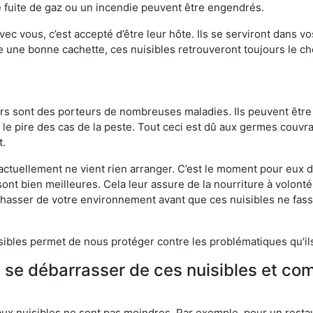
 fuite de gaz ou un incendie peuvent être engendrés.
vec vous, c’est accepté d’être leur hôte. Ils se serviront dans vo
e une bonne cachette, ces nuisibles retrouveront toujours le 
eurs sont des porteurs de nombreuses maladies. Ils peuvent être à
le pire des cas de la peste. Tout ceci est dû aux germes couvran
t.
 actuellement ne vient rien arranger. C’est le moment pour eux
ont bien meilleures. Cela leur assure de la nourriture à volont
s chasser de votre environnement avant que ces nuisibles ne fa
isibles permet de nous protéger contre les problématiques qu'il
e se débarrasser de ces nuisibles et co
aux nuisibles ne sont pas moindres. Par exemple, pour un restau