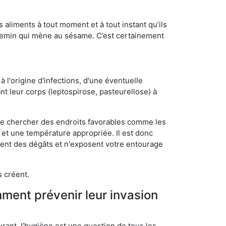
s aliments à tout moment et à tout instant qu’ils
chemin qui mène au sésame. C’est certainement
 l'origine d'infections, d'une éventuelle
t leur corps (leptospirose, pasteurellose) à
 de chercher des endroits favorables comme les
é et une température appropriée. Il est donc
ssent des dégâts et n'exposent votre entourage
s créent.
mment prévenir leur invasion
rant, l’hygiène est une question de tous les