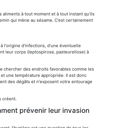
s aliments à tout moment et à tout instant qu’ils
chemin qui mène au sésame. C’est certainement
 l'origine d'infections, d'une éventuelle
t leur corps (leptospirose, pasteurellose) à
 de chercher des endroits favorables comme les
é et une température appropriée. Il est donc
ssent des dégâts et n'exposent votre entourage
s créent.
mment prévenir leur invasion
rant, l’hygiène est une question de tous les