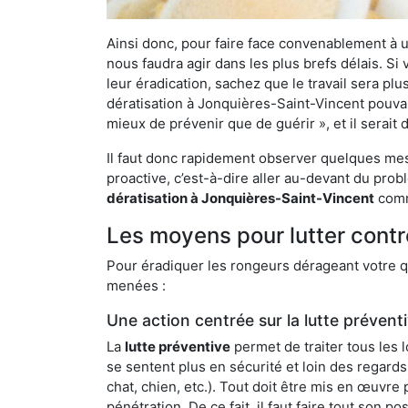
Ainsi donc, pour faire face convenablement à une
nous faudra agir dans les plus brefs délais. S
leur éradication, sachez que le travail sera p
dératisation à Jonquières-Saint-Vincent pouvant
mieux de prévenir que de guérir », et il serai
Il faut donc rapidement observer quelques mesu
proactive, c’est-à-dire aller au-devant du pro
dératisation à Jonquières-Saint-Vincent
comme
Les moyens pour lutter contr
Pour éradiquer les rongeurs dérageant votre qu
menées :
Une action centrée sur la lutte prévent
La
lutte préventive
permet de traiter tous les 
se sentent plus en sécurité et loin des regards
chat, chien, etc.). Tout doit être mis en œuvr
pénétration. De ce fait, il faut faire tout son 