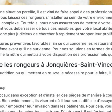
 situation pareille, il est vital de faire appel à des professionn
i vous laissez ces rongeurs s'installer au sein de votre environ
lus complexe. Toutefois, nous nous assurerons de mettre à votre
 vous débarrasser de tous ces nuisibles que votre local abritera
t donc plus judicieux de chercher à rapidement stopper leur prol
res préventives favorables. En ce qui concerne les restaurants,
blème avant qu’il ne survienne. Pour vos solutions en termes de 
 la nôtre qui mettra à votre disposition des professionnels qu
e les rongeurs à Jonquières-Saint-Vinc
otidien ou qui mettent en œuvre le nécessaire pour le faire, il 
ive
locaux sans exception et d'installer des pièges de manière à cou
. Bien évidemment, ils viseront où il leur serait difficile d’es
e pour empêcher leur invasion dans les bâtiments. Pour cela, v
possible pour boucher tous les trous. D'autre part, il est fortem