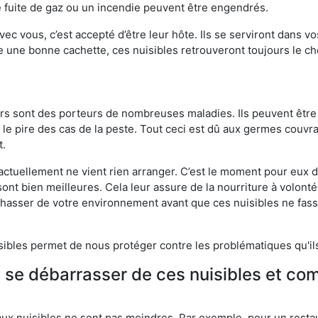
 fuite de gaz ou un incendie peuvent être engendrés.
vec vous, c’est accepté d’être leur hôte. Ils se serviront dans vo
e une bonne cachette, ces nuisibles retrouveront toujours le 
eurs sont des porteurs de nombreuses maladies. Ils peuvent être à
le pire des cas de la peste. Tout ceci est dû aux germes couvran
t.
 actuellement ne vient rien arranger. C’est le moment pour eux
ont bien meilleures. Cela leur assure de la nourriture à volont
s chasser de votre environnement avant que ces nuisibles ne fa
isibles permet de nous protéger contre les problématiques qu'il
e se débarrasser de ces nuisibles et co
?
aux nuisibles ne sont pas moindres. Par exemple, pour un restau