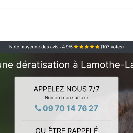
Note moyenne des avis :
4.9
/5
(
107
votes)
une dératisation à Lamothe-L
APPELEZ NOUS 7/7
Numéro non surtaxé
09 70 14 76 27
OU ÊTRE RAPPELÉ