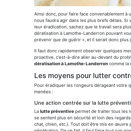
Ainsi donc, pour faire face convenablement à une
nous faudra agir dans les plus brefs délais. S
leur éradication, sachez que le travail sera p
dératisation à Lamothe-Landerron pouvant vous 
prévenir que de guérir », et il serait donc plu
Il faut donc rapidement observer quelques mesu
proactive, c’est-à-dire aller au-devant du pro
dératisation à Lamothe-Landerron
comme la n
Les moyens pour lutter cont
Pour éradiquer les rongeurs dérageant votre qu
menées :
Une action centrée sur la lutte prévent
La
lutte préventive
permet de traiter tous les 
se sentent plus en sécurité et loin des regards
chat, chien, etc.). Tout doit être mis en œuvr
pénétration. De ce fait, il faut faire tout son 