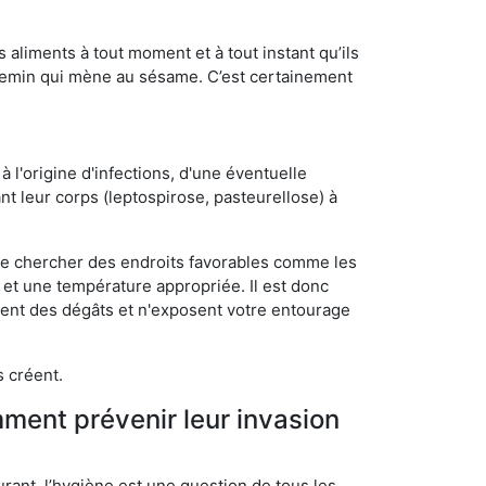
s aliments à tout moment et à tout instant qu’ils
chemin qui mène au sésame. C’est certainement
 l'origine d'infections, d'une éventuelle
t leur corps (leptospirose, pasteurellose) à
 de chercher des endroits favorables comme les
é et une température appropriée. Il est donc
ssent des dégâts et n'exposent votre entourage
s créent.
mment prévenir leur invasion
rant, l’hygiène est une question de tous les