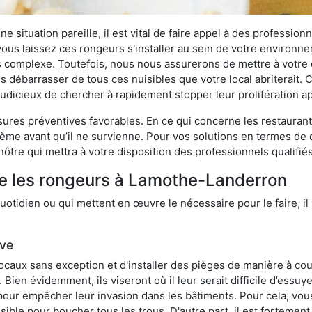
 situation pareille, il est vital de faire appel à des professionn
i vous laissez ces rongeurs s'installer au sein de votre environ
lus complexe. Toutefois, nous nous assurerons de mettre à votre
débarrasser de tous ces nuisibles que votre local abriterait. Co
s judicieux de chercher à rapidement stopper leur prolifération 
res préventives favorables. En ce qui concerne les restaurants,
blème avant qu’il ne survienne. Pour vos solutions en termes de 
ôtre qui mettra à votre disposition des professionnels qualifi
re les rongeurs à Lamothe-Landerron
otidien ou qui mettent en œuvre le nécessaire pour le faire, il 
ive
locaux sans exception et d'installer des pièges de manière à cou
. Bien évidemment, ils viseront où il leur serait difficile d’es
e pour empêcher leur invasion dans les bâtiments. Pour cela, v
possible pour boucher tous les trous. D'autre part, il est fortem