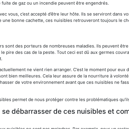
 fuite de gaz ou un incendie peuvent être engendrés.
vec vous, c’est accepté d’être leur hôte. Ils se serviront dans vo
e une bonne cachette, ces nuisibles retrouveront toujours le 
eurs sont des porteurs de nombreuses maladies. Ils peuvent être à
le pire des cas de la peste. Tout ceci est dû aux germes couvran
t.
 actuellement ne vient rien arranger. C’est le moment pour eux
ont bien meilleures. Cela leur assure de la nourriture à volont
s chasser de votre environnement avant que ces nuisibles ne fa
isibles permet de nous protéger contre les problématiques qu'il
e se débarrasser de ces nuisibles et co
aux nuisibles ne sont pas moindres. Par exemple, pour un restau