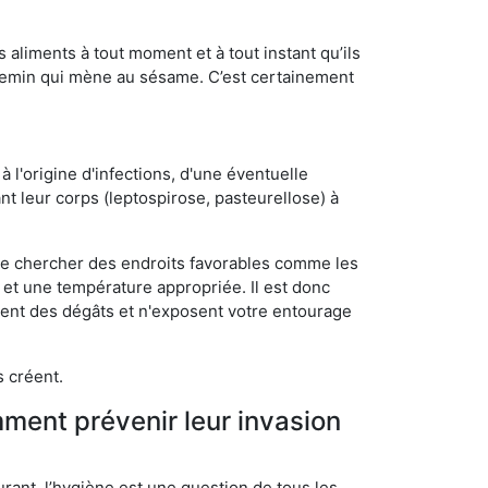
s aliments à tout moment et à tout instant qu’ils
chemin qui mène au sésame. C’est certainement
 l'origine d'infections, d'une éventuelle
t leur corps (leptospirose, pasteurellose) à
 de chercher des endroits favorables comme les
é et une température appropriée. Il est donc
ssent des dégâts et n'exposent votre entourage
s créent.
mment prévenir leur invasion
rant, l’hygiène est une question de tous les