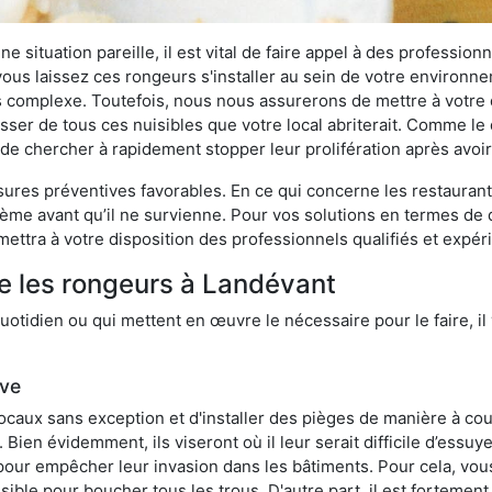
 situation pareille, il est vital de faire appel à des professionn
i vous laissez ces rongeurs s'installer au sein de votre environ
lus complexe. Toutefois, nous nous assurerons de mettre à votre
er de tous ces nuisibles que votre local abriterait. Comme le di
ux de chercher à rapidement stopper leur prolifération après avo
res préventives favorables. En ce qui concerne les restaurants,
blème avant qu’il ne survienne. Pour vos solutions en termes de 
ettra à votre disposition des professionnels qualifiés et expé
e les rongeurs à Landévant
otidien ou qui mettent en œuvre le nécessaire pour le faire, il 
ive
locaux sans exception et d'installer des pièges de manière à cou
. Bien évidemment, ils viseront où il leur serait difficile d’es
e pour empêcher leur invasion dans les bâtiments. Pour cela, v
possible pour boucher tous les trous. D'autre part, il est fortem