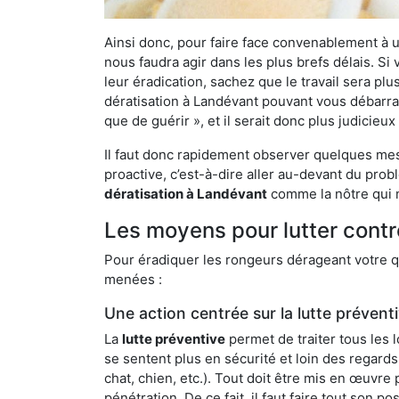
Ainsi donc, pour faire face convenablement à une
nous faudra agir dans les plus brefs délais. S
leur éradication, sachez que le travail sera p
dératisation à Landévant pouvant vous débarrass
que de guérir », et il serait donc plus judicie
Il faut donc rapidement observer quelques mesu
proactive, c’est-à-dire aller au-devant du pro
dératisation à Landévant
comme la nôtre qui m
Les moyens pour lutter contr
Pour éradiquer les rongeurs dérageant votre qu
menées :
Une action centrée sur la lutte prévent
La
lutte préventive
permet de traiter tous les 
se sentent plus en sécurité et loin des regards
chat, chien, etc.). Tout doit être mis en œuvr
pénétration. De ce fait, il faut faire tout son 