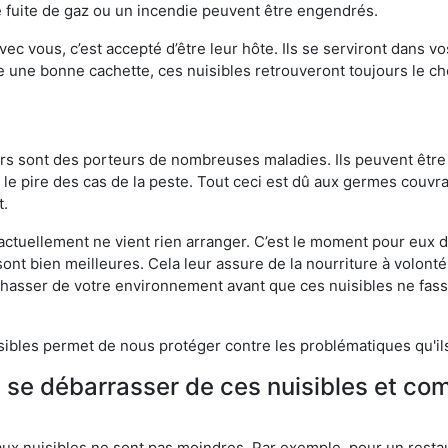
 fuite de gaz ou un incendie peuvent être engendrés.
vec vous, c’est accepté d’être leur hôte. Ils se serviront dans vo
e une bonne cachette, ces nuisibles retrouveront toujours le 
eurs sont des porteurs de nombreuses maladies. Ils peuvent être à
le pire des cas de la peste. Tout ceci est dû aux germes couvran
t.
 actuellement ne vient rien arranger. C’est le moment pour eux
ont bien meilleures. Cela leur assure de la nourriture à volont
s chasser de votre environnement avant que ces nuisibles ne fa
isibles permet de nous protéger contre les problématiques qu'il
e se débarrasser de ces nuisibles et co
aux nuisibles ne sont pas moindres. Par exemple, pour un restau