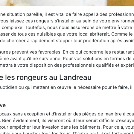
 situation pareille, il est vital de faire appel à des professionn
i vous laissez ces rongeurs s'installer au sein de votre environ
lus complexe. Toutefois, nous nous assurerons de mettre à votre
er de tous ces nuisibles que votre local abriterait. Comme le di
ux de chercher à rapidement stopper leur prolifération après avo
res préventives favorables. En ce qui concerne les restaurants,
blème avant qu’il ne survienne. Pour vos solutions en termes de 
ettra à votre disposition des professionnels qualifiés et expé
e les rongeurs au Landreau
otidien ou qui mettent en œuvre le nécessaire pour le faire, il 
ive
locaux sans exception et d'installer des pièges de manière à cou
. Bien évidemment, ils viseront où il leur serait difficile d’es
e pour empêcher leur invasion dans les bâtiments. Pour cela, v
possible pour boucher tous les trous. D'autre part, il est fortem