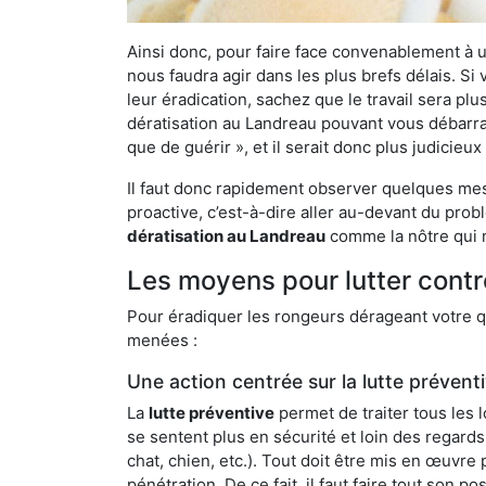
Ainsi donc, pour faire face convenablement à une
nous faudra agir dans les plus brefs délais. S
leur éradication, sachez que le travail sera p
dératisation au Landreau pouvant vous débarrass
que de guérir », et il serait donc plus judicie
Il faut donc rapidement observer quelques mesu
proactive, c’est-à-dire aller au-devant du pro
dératisation au Landreau
comme la nôtre qui m
Les moyens pour lutter contr
Pour éradiquer les rongeurs dérageant votre qu
menées :
Une action centrée sur la lutte prévent
La
lutte préventive
permet de traiter tous les 
se sentent plus en sécurité et loin des regards
chat, chien, etc.). Tout doit être mis en œuvr
pénétration. De ce fait, il faut faire tout son 