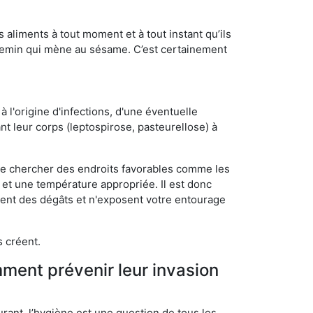
s aliments à tout moment et à tout instant qu’ils
chemin qui mène au sésame. C’est certainement
 l'origine d'infections, d'une éventuelle
t leur corps (leptospirose, pasteurellose) à
 de chercher des endroits favorables comme les
é et une température appropriée. Il est donc
ssent des dégâts et n'exposent votre entourage
s créent.
mment prévenir leur invasion
rant, l’hygiène est une question de tous les