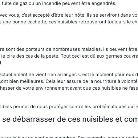
 fuite de gaz ou un incendie peuvent être engendrés.
vec vous, c’est accepté d’être leur hôte. Ils se serviront dans vo
e une bonne cachette, ces nuisibles retrouveront toujours le 
eurs sont des porteurs de nombreuses maladies. Ils peuvent être à
le pire des cas de la peste. Tout ceci est dû aux germes couvran
t.
 actuellement ne vient rien arranger. C’est le moment pour eux
ont bien meilleures. Cela leur assure de la nourriture à volont
s chasser de votre environnement avant que ces nuisibles ne fa
isibles permet de nous protéger contre les problématiques qu'il
e se débarrasser de ces nuisibles et co
aux nuisibles ne sont pas moindres. Par exemple, pour un restau