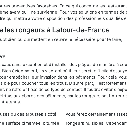
res préventives favorables. En ce qui concerne les restaurants,
blème avant qu’il ne survienne. Pour vos solutions en termes de 
e qui mettra à votre disposition des professionnels qualifiés 
e les rongeurs à Latour-de-France
otidien ou qui mettent en œuvre le nécessaire pour le faire, il 
ive
locaux sans exception et d'installer des pièges de manière à cou
. Bien évidemment, ils viseront où il leur serait difficile d’es
e pour empêcher leur invasion dans les bâtiments. Pour cela, v
possible pour boucher tous les trous. D'autre part, il est fortem
 ne raffolent pas de ce type de contact. Il faudra éviter d'expo
étritus aux abords des bâtiments, car les rongeurs ont horreur
entretenus.
es ou des arbustes à côté
vous ferez certainement assez de dégât
entée, bitumée
rongeurs nuisibles. Cependant, qui dit produit tox