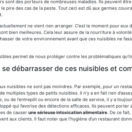
eurs sont des porteurs de nombreuses maladies. Ils peuvent être à
le pire des cas de la peste. Tout ceci est dû aux germes couvran
t.
 actuellement ne vient rien arranger. C’est le moment pour eux
ont bien meilleures. Cela leur assure de la nourriture à volont
s chasser de votre environnement avant que ces nuisibles ne fa
isibles permet de nous protéger contre les problématiques qu'il
e se débarrasser de ces nuisibles et co
aux nuisibles ne sont pas moindres. Par exemple, pour un restau
de multiples types de petits nuisibles. Il n’y a en fait rien d’ass
, ou de l’entrepôt ou encore de la salle de service, il y a toujou
eloppé qui favorise des détections efficaces. Ils peuvent porter 
les de causer
une sérieuse intoxication alimentaire
. De ce fait
rvent aux clients. Il faut noter que l’hygiène d’un restaurant d