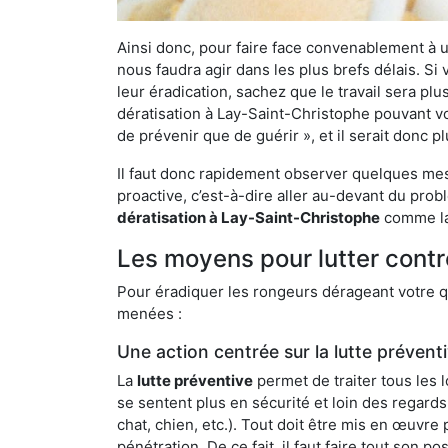
Ainsi donc, pour faire face convenablement à une
nous faudra agir dans les plus brefs délais. S
leur éradication, sachez que le travail sera p
dératisation à Lay-Saint-Christophe pouvant vou
de prévenir que de guérir », et il serait donc 
Il faut donc rapidement observer quelques mesu
proactive, c’est-à-dire aller au-devant du pro
dératisation à Lay-Saint-Christophe
comme la 
Les moyens pour lutter contr
Pour éradiquer les rongeurs dérageant votre qu
menées :
Une action centrée sur la lutte prévent
La
lutte préventive
permet de traiter tous les 
se sentent plus en sécurité et loin des regards
chat, chien, etc.). Tout doit être mis en œuvr
pénétration. De ce fait, il faut faire tout son 