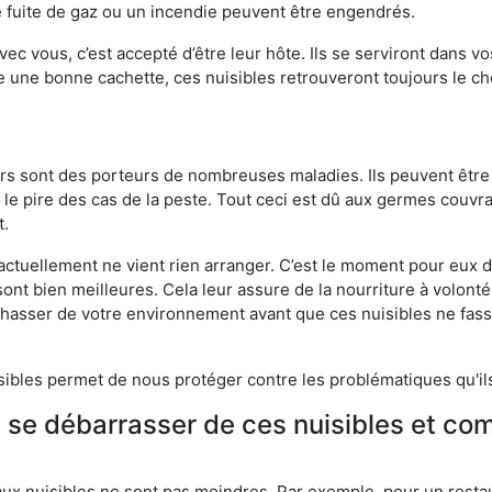
 fuite de gaz ou un incendie peuvent être engendrés.
vec vous, c’est accepté d’être leur hôte. Ils se serviront dans vo
e une bonne cachette, ces nuisibles retrouveront toujours le 
eurs sont des porteurs de nombreuses maladies. Ils peuvent être à
le pire des cas de la peste. Tout ceci est dû aux germes couvran
t.
 actuellement ne vient rien arranger. C’est le moment pour eux
ont bien meilleures. Cela leur assure de la nourriture à volont
s chasser de votre environnement avant que ces nuisibles ne fa
isibles permet de nous protéger contre les problématiques qu'il
e se débarrasser de ces nuisibles et co
aux nuisibles ne sont pas moindres. Par exemple, pour un restau