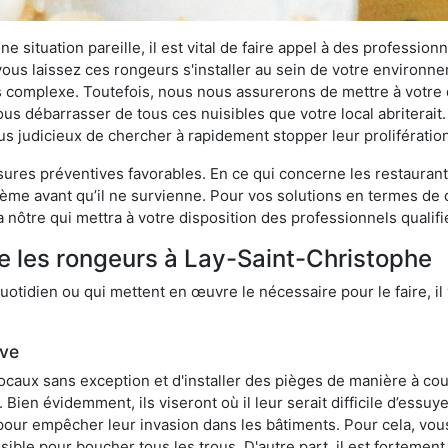
 situation pareille, il est vital de faire appel à des professionn
i vous laissez ces rongeurs s'installer au sein de votre environ
lus complexe. Toutefois, nous nous assurerons de mettre à votre
s débarrasser de tous ces nuisibles que votre local abriterait. 
plus judicieux de chercher à rapidement stopper leur proliférati
res préventives favorables. En ce qui concerne les restaurants,
blème avant qu’il ne survienne. Pour vos solutions en termes de 
nôtre qui mettra à votre disposition des professionnels qualif
e les rongeurs à Lay-Saint-Christophe
otidien ou qui mettent en œuvre le nécessaire pour le faire, il 
ive
locaux sans exception et d'installer des pièges de manière à cou
. Bien évidemment, ils viseront où il leur serait difficile d’es
e pour empêcher leur invasion dans les bâtiments. Pour cela, v
possible pour boucher tous les trous. D'autre part, il est fortem