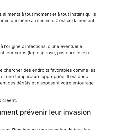
s aliments à tout moment et à tout instant qu’ils
chemin qui mène au sésame. C’est certainement
 l'origine d'infections, d'une éventuelle
t leur corps (leptospirose, pasteurellose) à
 de chercher des endroits favorables comme les
é et une température appropriée. Il est donc
ssent des dégâts et n'exposent votre entourage
s créent.
mment prévenir leur invasion
rant, l’hygiène est une question de tous les