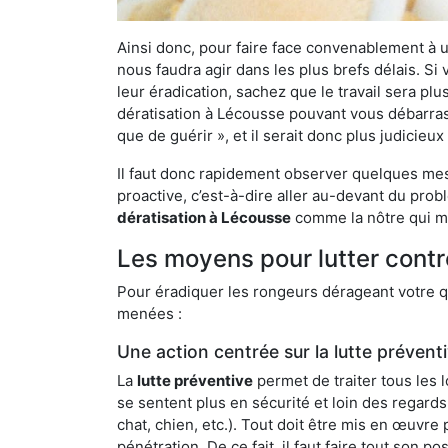
Ainsi donc, pour faire face convenablement à une
nous faudra agir dans les plus brefs délais. S
leur éradication, sachez que le travail sera p
dératisation à Lécousse pouvant vous débarrasse
que de guérir », et il serait donc plus judicie
Il faut donc rapidement observer quelques mesu
proactive, c’est-à-dire aller au-devant du pro
dératisation à Lécousse
comme la nôtre qui me
Les moyens pour lutter contr
Pour éradiquer les rongeurs dérageant votre qu
menées :
Une action centrée sur la lutte prévent
La
lutte préventive
permet de traiter tous les 
se sentent plus en sécurité et loin des regards
chat, chien, etc.). Tout doit être mis en œuvr
pénétration. De ce fait, il faut faire tout son 