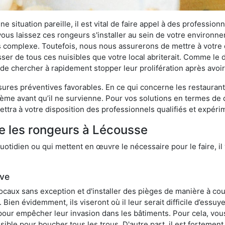
 situation pareille, il est vital de faire appel à des professionn
i vous laissez ces rongeurs s'installer au sein de votre environ
lus complexe. Toutefois, nous nous assurerons de mettre à votre
r de tous ces nuisibles que votre local abriterait. Comme le dit
ux de chercher à rapidement stopper leur prolifération après avo
res préventives favorables. En ce qui concerne les restaurants,
blème avant qu’il ne survienne. Pour vos solutions en termes de 
ttra à votre disposition des professionnels qualifiés et expér
e les rongeurs à Lécousse
otidien ou qui mettent en œuvre le nécessaire pour le faire, il 
ive
locaux sans exception et d'installer des pièges de manière à cou
. Bien évidemment, ils viseront où il leur serait difficile d’es
e pour empêcher leur invasion dans les bâtiments. Pour cela, v
possible pour boucher tous les trous. D'autre part, il est fortem