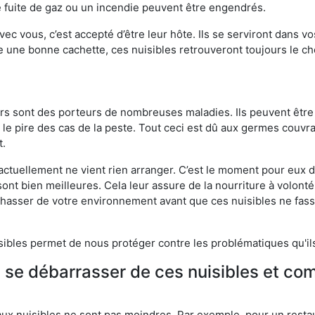
 fuite de gaz ou un incendie peuvent être engendrés.
vec vous, c’est accepté d’être leur hôte. Ils se serviront dans vo
e une bonne cachette, ces nuisibles retrouveront toujours le 
eurs sont des porteurs de nombreuses maladies. Ils peuvent être à
le pire des cas de la peste. Tout ceci est dû aux germes couvran
t.
 actuellement ne vient rien arranger. C’est le moment pour eux
ont bien meilleures. Cela leur assure de la nourriture à volont
s chasser de votre environnement avant que ces nuisibles ne fa
isibles permet de nous protéger contre les problématiques qu'il
e se débarrasser de ces nuisibles et co
aux nuisibles ne sont pas moindres. Par exemple, pour un restau