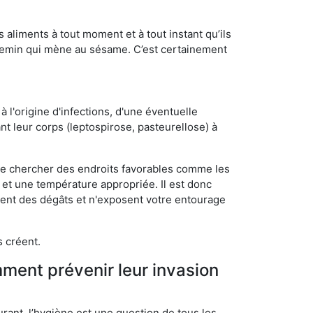
s aliments à tout moment et à tout instant qu’ils
chemin qui mène au sésame. C’est certainement
 l'origine d'infections, d'une éventuelle
t leur corps (leptospirose, pasteurellose) à
 de chercher des endroits favorables comme les
é et une température appropriée. Il est donc
ssent des dégâts et n'exposent votre entourage
s créent.
mment prévenir leur invasion
rant, l’hygiène est une question de tous les