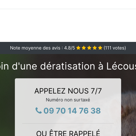
Note moyenne des avis :
4.8
/5
(
111
votes)
in d'une dératisation à Lécou
APPELEZ NOUS 7/7
Numéro non surtaxé
09 70 14 76 38
OU ÊTRE RAPPELÉ