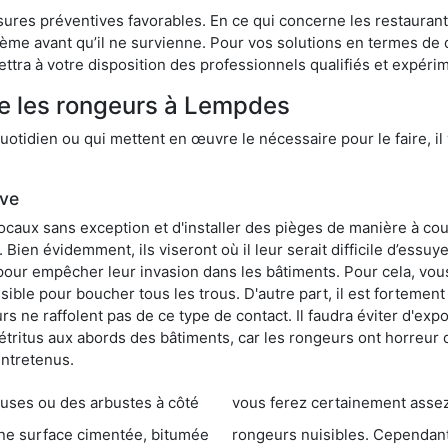
res préventives favorables. En ce qui concerne les restaurants,
blème avant qu’il ne survienne. Pour vos solutions en termes de 
tra à votre disposition des professionnels qualifiés et expéri
re les rongeurs à Lempdes
otidien ou qui mettent en œuvre le nécessaire pour le faire, il 
ive
locaux sans exception et d'installer des pièges de manière à cou
. Bien évidemment, ils viseront où il leur serait difficile d’es
e pour empêcher leur invasion dans les bâtiments. Pour cela, v
possible pour boucher tous les trous. D'autre part, il est fortem
 ne raffolent pas de ce type de contact. Il faudra éviter d'expo
étritus aux abords des bâtiments, car les rongeurs ont horreur
entretenus.
es ou des arbustes à côté
vous ferez certainement assez de dégât
entée, bitumée
rongeurs nuisibles. Cependant, qui dit produit tox