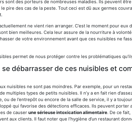
eurs sont des porteurs de nombreuses maladies. Ils peuvent être à
le pire des cas de la peste. Tout ceci est dû aux germes couvran
t.
 actuellement ne vient rien arranger. C’est le moment pour eux
ont bien meilleures. Cela leur assure de la nourriture à volont
s chasser de votre environnement avant que ces nuisibles ne fa
isibles permet de nous protéger contre les problématiques qu'il
e se débarrasser de ces nuisibles et co
aux nuisibles ne sont pas moindres. Par exemple, pour un restau
de multiples types de petits nuisibles. Il n’y a en fait rien d’ass
, ou de l’entrepôt ou encore de la salle de service, il y a toujou
eloppé qui favorise des détections efficaces. Ils peuvent porter 
les de causer
une sérieuse intoxication alimentaire
. De ce fait
rvent aux clients. Il faut noter que l’hygiène d’un restaurant d