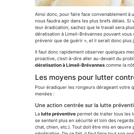
Ainsi donc, pour faire face convenablement à une
nous faudra agir dans les plus brefs délais. S
leur éradication, sachez que le travail sera p
dératisation à Limeil-Brévannes pouvant vous dé
prévenir que de guérir », et il serait donc plu
Il faut donc rapidement observer quelques mesu
proactive, c’est-à-dire aller au-devant du pro
dératisation à Limeil-Brévannes
comme la nôtr
Les moyens pour lutter contr
Pour éradiquer les rongeurs dérageant votre qu
menées :
Une action centrée sur la lutte prévent
La
lutte préventive
permet de traiter tous les 
se sentent plus en sécurité et loin des regards
chat, chien, etc.). Tout doit être mis en œuvr
pénétration. De ce fait, il faut faire tout son 