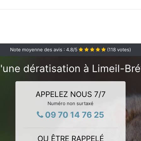
Note moyenne des avis :
4.8
/5
(
118
votes)
'une dératisation à Limeil-Br
APPELEZ NOUS 7/7
Numéro non surtaxé
09 70 14 76 25
OU ÊTRE RAPPELÉ