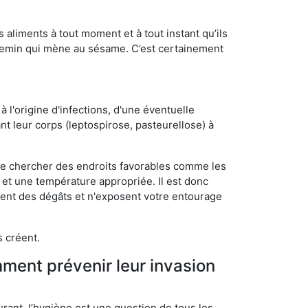
s aliments à tout moment et à tout instant qu’ils
chemin qui mène au sésame. C’est certainement
 l'origine d'infections, d'une éventuelle
t leur corps (leptospirose, pasteurellose) à
 de chercher des endroits favorables comme les
é et une température appropriée. Il est donc
ssent des dégâts et n'exposent votre entourage
s créent.
mment prévenir leur invasion
rant, l’hygiène est une question de tous les