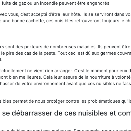
 fuite de gaz ou un incendie peuvent être engendrés.
vec vous, c’est accepté d’être leur hôte. Ils se serviront dans vo
e une bonne cachette, ces nuisibles retrouveront toujours le 
eurs sont des porteurs de nombreuses maladies. Ils peuvent être à
le pire des cas de la peste. Tout ceci est dû aux germes couvran
t.
 actuellement ne vient rien arranger. C’est le moment pour eux
ont bien meilleures. Cela leur assure de la nourriture à volont
s chasser de votre environnement avant que ces nuisibles ne fa
isibles permet de nous protéger contre les problématiques qu'il
e se débarrasser de ces nuisibles et co
aux nuisibles ne sont pas moindres. Par exemple, pour un restau