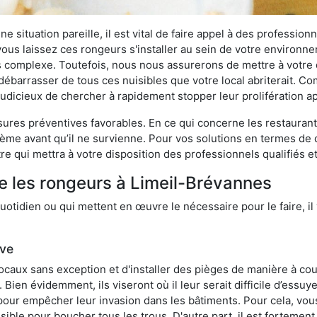
 situation pareille, il est vital de faire appel à des professionn
i vous laissez ces rongeurs s'installer au sein de votre environ
lus complexe. Toutefois, nous nous assurerons de mettre à votre
barrasser de tous ces nuisibles que votre local abriterait. Comm
s judicieux de chercher à rapidement stopper leur prolifération 
res préventives favorables. En ce qui concerne les restaurants,
blème avant qu’il ne survienne. Pour vos solutions en termes de 
e qui mettra à votre disposition des professionnels qualifiés 
e les rongeurs à Limeil-Brévannes
otidien ou qui mettent en œuvre le nécessaire pour le faire, il 
ive
locaux sans exception et d'installer des pièges de manière à cou
. Bien évidemment, ils viseront où il leur serait difficile d’es
e pour empêcher leur invasion dans les bâtiments. Pour cela, v
possible pour boucher tous les trous. D'autre part, il est fortem