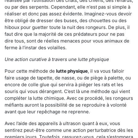
réalisée par l’utilisation des chats, des chiens, des renards,
ou par des serpents. Cependant, elle n'est pas si simple à
réaliser et donc pas assez évidente. Imaginez-vous devoir
être obligé de dresser des buses, des chouettes ou des
hiboux pour guetter toute la nuit des rongeurs. De plus, il
faut dire que la majorité de ces prédateurs pour ne pas
dire tous, sont de réelles menaces pour vous animaux de
ferme à l’instar des volailles.
Une action curative à travers une lutte physique
Pour cette méthode de
lutte physique
, il va vous falloir
faire usage de tapette, de nasse, ou de piège à palette, ou
encore de colle glue qui servira à piéger les rats et les
souris qui vous dérangent. C’est là une méthode qui vient
compléter la lutte chimique. Avec ce procédé, les rongeurs
méfiants auront la possibilité de se reproduire à volonté
avant que leur repêchage ne reprenne.
Avec l’aide des appareils à ultrason quant à eux, vous
sentirez peut-être comme une action perturbatrice dès les
premiers jours. Toutefois, rassurez-vous, cela s’estompera