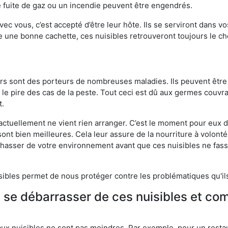
 fuite de gaz ou un incendie peuvent être engendrés.
vec vous, c’est accepté d’être leur hôte. Ils se serviront dans vo
e une bonne cachette, ces nuisibles retrouveront toujours le 
eurs sont des porteurs de nombreuses maladies. Ils peuvent être à
le pire des cas de la peste. Tout ceci est dû aux germes couvran
t.
 actuellement ne vient rien arranger. C’est le moment pour eux
ont bien meilleures. Cela leur assure de la nourriture à volont
s chasser de votre environnement avant que ces nuisibles ne fa
isibles permet de nous protéger contre les problématiques qu'il
e se débarrasser de ces nuisibles et co
aux nuisibles ne sont pas moindres. Par exemple, pour un restau