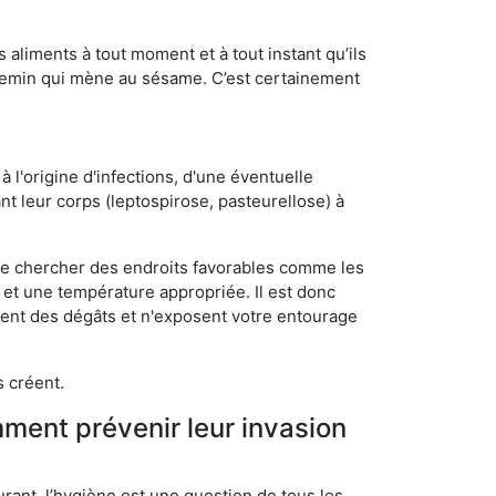
s aliments à tout moment et à tout instant qu’ils
chemin qui mène au sésame. C’est certainement
 l'origine d'infections, d'une éventuelle
t leur corps (leptospirose, pasteurellose) à
 de chercher des endroits favorables comme les
é et une température appropriée. Il est donc
ssent des dégâts et n'exposent votre entourage
s créent.
mment prévenir leur invasion
rant, l’hygiène est une question de tous les