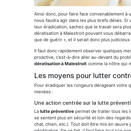
Ainsi donc, pour faire face convenablement à une
nous faudra agir dans les plus brefs délais. S
leur éradication, sachez que le travail sera p
dératisation à Malestroit pouvant vous débarras
que de guérir », et il serait donc plus judicie
Il faut donc rapidement observer quelques mesu
proactive, c’est-à-dire aller au-devant du pro
dératisation à Malestroit
comme la nôtre qui me
Les moyens pour lutter contr
Pour éradiquer les rongeurs dérageant votre qu
menées :
Une action centrée sur la lutte prévent
La
lutte préventive
permet de traiter tous les 
se sentent plus en sécurité et loin des regards
chat, chien, etc.). Tout doit être mis en œuvr
pénétration. De ce fait, il faut faire tout son 