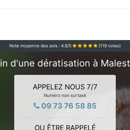
Note moyenne des avis :
4.8
/5
(
119
votes)
n d'une dératisation à Malest
APPELEZ NOUS 7/7
Numéro non surtaxé
09 73 76 58 85
OU ÊTRE RAPPELÉ