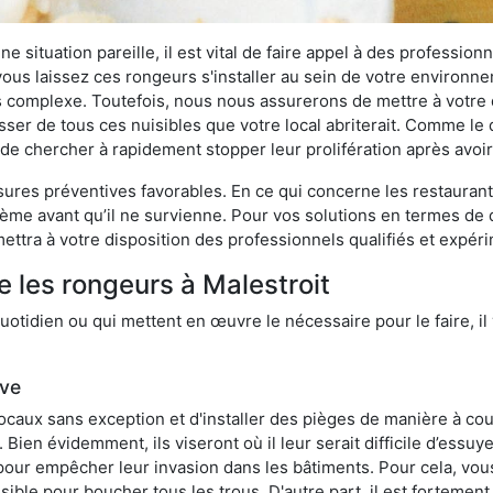
 situation pareille, il est vital de faire appel à des professionn
i vous laissez ces rongeurs s'installer au sein de votre environ
lus complexe. Toutefois, nous nous assurerons de mettre à votre
ser de tous ces nuisibles que votre local abriterait. Comme le di
ux de chercher à rapidement stopper leur prolifération après avo
res préventives favorables. En ce qui concerne les restaurants,
blème avant qu’il ne survienne. Pour vos solutions en termes de 
ttra à votre disposition des professionnels qualifiés et expér
e les rongeurs à Malestroit
otidien ou qui mettent en œuvre le nécessaire pour le faire, il 
ive
locaux sans exception et d'installer des pièges de manière à cou
. Bien évidemment, ils viseront où il leur serait difficile d’es
e pour empêcher leur invasion dans les bâtiments. Pour cela, v
possible pour boucher tous les trous. D'autre part, il est fortem