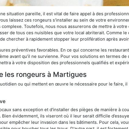
 situation pareille, il est vital de faire appel à des professionn
i vous laissez ces rongeurs s'installer au sein de votre environ
lus complexe. Toutefois, nous nous assurerons de mettre à votre
er de tous ces nuisibles que votre local abriterait. Comme le di
ux de chercher à rapidement stopper leur prolifération après avo
res préventives favorables. En ce qui concerne les restaurants,
blème avant qu’il ne survienne. Pour vos solutions en termes de 
ttra à votre disposition des professionnels qualifiés et expér
e les rongeurs à Martigues
otidien ou qui mettent en œuvre le nécessaire pour le faire, il 
ive
locaux sans exception et d'installer des pièges de manière à cou
. Bien évidemment, ils viseront où il leur serait difficile d’es
e pour empêcher leur invasion dans les bâtiments. Pour cela, v
possible pour boucher tous les trous. D'autre part, il est fortem