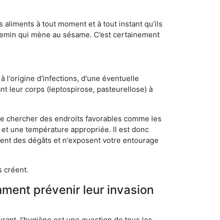
s aliments à tout moment et à tout instant qu’ils
chemin qui mène au sésame. C’est certainement
 l'origine d'infections, d'une éventuelle
t leur corps (leptospirose, pasteurellose) à
 de chercher des endroits favorables comme les
é et une température appropriée. Il est donc
ssent des dégâts et n'exposent votre entourage
s créent.
mment prévenir leur invasion
rant, l’hygiène est une question de tous les