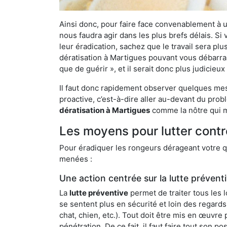
Ainsi donc, pour faire face convenablement à une
nous faudra agir dans les plus brefs délais. S
leur éradication, sachez que le travail sera p
dératisation à Martigues pouvant vous débarrass
que de guérir », et il serait donc plus judicie
Il faut donc rapidement observer quelques mesu
proactive, c’est-à-dire aller au-devant du pro
dératisation à Martigues
comme la nôtre qui me
Les moyens pour lutter contr
Pour éradiquer les rongeurs dérageant votre qu
menées :
Une action centrée sur la lutte prévent
La
lutte préventive
permet de traiter tous les 
se sentent plus en sécurité et loin des regards
chat, chien, etc.). Tout doit être mis en œuvr
pénétration. De ce fait, il faut faire tout son 