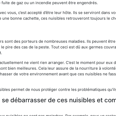
 fuite de gaz ou un incendie peuvent être engendrés.
vec vous, c’est accepté d’être leur hôte. Ils se serviront dans vo
e une bonne cachette, ces nuisibles retrouveront toujours le 
eurs sont des porteurs de nombreuses maladies. Ils peuvent être à
le pire des cas de la peste. Tout ceci est dû aux germes couvran
t.
 actuellement ne vient rien arranger. C’est le moment pour eux
ont bien meilleures. Cela leur assure de la nourriture à volont
s chasser de votre environnement avant que ces nuisibles ne fa
isibles permet de nous protéger contre les problématiques qu'il
e se débarrasser de ces nuisibles et co
aux nuisibles ne sont pas moindres. Par exemple, pour un restau