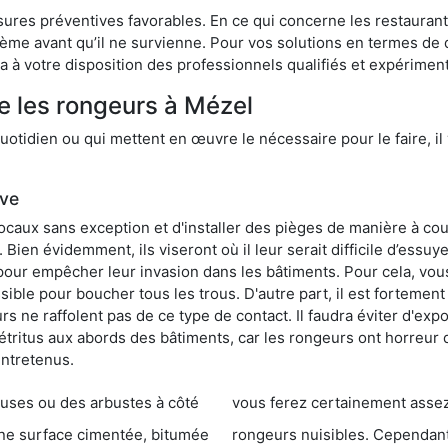
res préventives favorables. En ce qui concerne les restaurants,
blème avant qu’il ne survienne. Pour vos solutions en termes de 
 à votre disposition des professionnels qualifiés et expérimen
e les rongeurs à Mézel
otidien ou qui mettent en œuvre le nécessaire pour le faire, il 
ive
locaux sans exception et d'installer des pièges de manière à cou
. Bien évidemment, ils viseront où il leur serait difficile d’es
e pour empêcher leur invasion dans les bâtiments. Pour cela, v
possible pour boucher tous les trous. D'autre part, il est fortem
 ne raffolent pas de ce type de contact. Il faudra éviter d'expo
étritus aux abords des bâtiments, car les rongeurs ont horreur
entretenus.
es ou des arbustes à côté
vous ferez certainement assez de dégât
entée, bitumée
rongeurs nuisibles. Cependant, qui dit produit tox