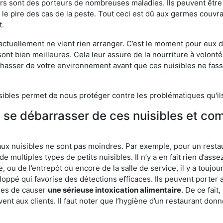
eurs sont des porteurs de nombreuses maladies. Ils peuvent être à
le pire des cas de la peste. Tout ceci est dû aux germes couvran
t.
 actuellement ne vient rien arranger. C’est le moment pour eux
ont bien meilleures. Cela leur assure de la nourriture à volont
s chasser de votre environnement avant que ces nuisibles ne fa
isibles permet de nous protéger contre les problématiques qu'il
e se débarrasser de ces nuisibles et co
aux nuisibles ne sont pas moindres. Par exemple, pour un restau
de multiples types de petits nuisibles. Il n’y a en fait rien d’ass
, ou de l’entrepôt ou encore de la salle de service, il y a toujou
eloppé qui favorise des détections efficaces. Ils peuvent porter 
les de causer
une sérieuse intoxication alimentaire
. De ce fait
rvent aux clients. Il faut noter que l’hygiène d’un restaurant d