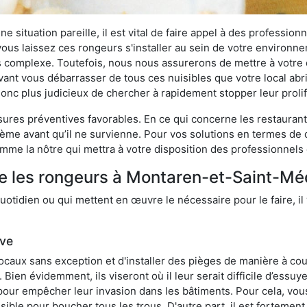
 situation pareille, il est vital de faire appel à des professionn
i vous laissez ces rongeurs s'installer au sein de votre environ
lus complexe. Toutefois, nous nous assurerons de mettre à votre
t vous débarrasser de tous ces nuisibles que votre local abrite
t donc plus judicieux de chercher à rapidement stopper leur prol
res préventives favorables. En ce qui concerne les restaurants,
blème avant qu’il ne survienne. Pour vos solutions en termes de 
me la nôtre qui mettra à votre disposition des professionnels 
re les rongeurs à Montaren-et-Saint-Mé
otidien ou qui mettent en œuvre le nécessaire pour le faire, il 
ive
locaux sans exception et d'installer des pièges de manière à cou
. Bien évidemment, ils viseront où il leur serait difficile d’es
e pour empêcher leur invasion dans les bâtiments. Pour cela, v
possible pour boucher tous les trous. D'autre part, il est fortem