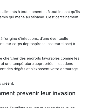
s aliments à tout moment et à tout instant qu’ils
chemin qui mène au sésame. C’est certainement
 l'origine d'infections, d'une éventuelle
t leur corps (leptospirose, pasteurellose) à
 de chercher des endroits favorables comme les
é et une température appropriée. Il est donc
ssent des dégâts et n'exposent votre entourage
s créent.
mment prévenir leur invasion
rant, l’hygiène est une question de tous les