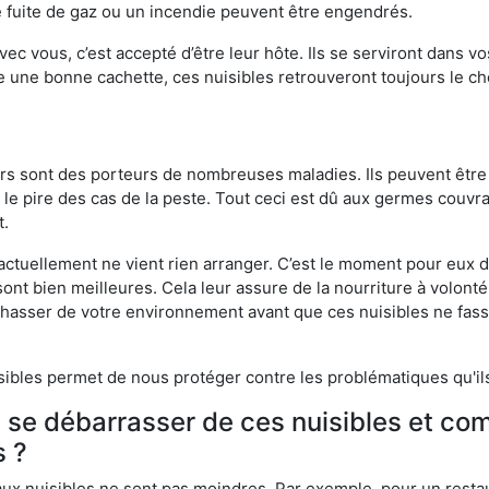
 fuite de gaz ou un incendie peuvent être engendrés.
vec vous, c’est accepté d’être leur hôte. Ils se serviront dans vo
e une bonne cachette, ces nuisibles retrouveront toujours le 
eurs sont des porteurs de nombreuses maladies. Ils peuvent être à
le pire des cas de la peste. Tout ceci est dû aux germes couvran
t.
 actuellement ne vient rien arranger. C’est le moment pour eux
ont bien meilleures. Cela leur assure de la nourriture à volont
s chasser de votre environnement avant que ces nuisibles ne fa
isibles permet de nous protéger contre les problématiques qu'il
e se débarrasser de ces nuisibles et co
s ?
aux nuisibles ne sont pas moindres. Par exemple, pour un restau