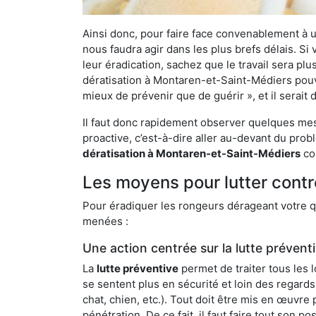
Ainsi donc, pour faire face convenablement à une
nous faudra agir dans les plus brefs délais. S
leur éradication, sachez que le travail sera p
dératisation à Montaren-et-Saint-Médiers pouvan
mieux de prévenir que de guérir », et il serai
Il faut donc rapidement observer quelques mesu
proactive, c’est-à-dire aller au-devant du pro
dératisation à Montaren-et-Saint-Médiers
com
Les moyens pour lutter cont
Pour éradiquer les rongeurs dérageant votre qu
menées :
Une action centrée sur la lutte prévent
La
lutte préventive
permet de traiter tous les 
se sentent plus en sécurité et loin des regards
chat, chien, etc.). Tout doit être mis en œuvr
pénétration. De ce fait, il faut faire tout son 