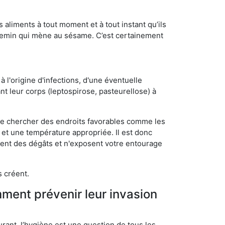
s aliments à tout moment et à tout instant qu’ils
chemin qui mène au sésame. C’est certainement
 l'origine d'infections, d'une éventuelle
t leur corps (leptospirose, pasteurellose) à
 de chercher des endroits favorables comme les
é et une température appropriée. Il est donc
ssent des dégâts et n'exposent votre entourage
s créent.
mment prévenir leur invasion
rant, l’hygiène est une question de tous les