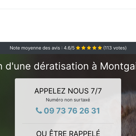
Note moyenne des avis :
4.6
/5
(
113
votes)
 d'une dératisation à Montgai
APPELEZ NOUS 7/7
Numéro non surtaxé
09 73 76 26 31
OU ÊTRE RAPPELÉ