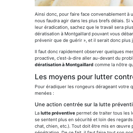
Ainsi donc, pour faire face convenablement à une
nous faudra agir dans les plus brefs délais. S
leur éradication, sachez que le travail sera p
dératisation à Montgaillard pouvant vous débarr
prévenir que de guérir », et il serait donc plu
Il faut donc rapidement observer quelques mesu
proactive, c’est-à-dire aller au-devant du pro
dératisation à Montgaillard
comme la nôtre qui
Les moyens pour lutter contr
Pour éradiquer les rongeurs dérageant votre qu
menées :
Une action centrée sur la lutte prévent
La
lutte préventive
permet de traiter tous les 
se sentent plus en sécurité et loin des regards
chat, chien, etc.). Tout doit être mis en œuvr
pénétration. De ce fait, il faut faire tout son 