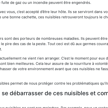
 fuite de gaz ou un incendie peuvent être engendrés.
vec vous, c’est accepté d’être leur hôte. Ils se serviront dans vo
e une bonne cachette, ces nuisibles retrouveront toujours le 
eurs sont des porteurs de nombreuses maladies. Ils peuvent être à
le pire des cas de la peste. Tout ceci est dû aux germes couvran
t.
 actuellement ne vient rien arranger. C’est le moment pour eux
ont bien meilleures. Cela leur assure de la nourriture à volont
s chasser de votre environnement avant que ces nuisibles ne fa
isibles permet de nous protéger contre les problématiques qu'il
e se débarrasser de ces nuisibles et co
aux nuisibles ne sont pas moindres. Par exemple, pour un restau