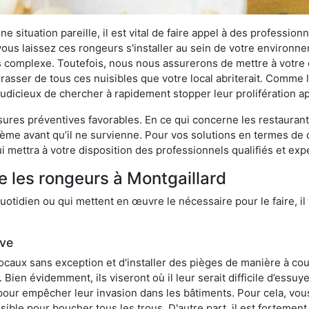
 situation pareille, il est vital de faire appel à des professionn
i vous laissez ces rongeurs s'installer au sein de votre environ
lus complexe. Toutefois, nous nous assurerons de mettre à votre
asser de tous ces nuisibles que votre local abriterait. Comme le 
s judicieux de chercher à rapidement stopper leur prolifération 
res préventives favorables. En ce qui concerne les restaurants,
blème avant qu’il ne survienne. Pour vos solutions en termes de 
 mettra à votre disposition des professionnels qualifiés et ex
e les rongeurs à Montgaillard
otidien ou qui mettent en œuvre le nécessaire pour le faire, il 
ive
locaux sans exception et d'installer des pièges de manière à cou
. Bien évidemment, ils viseront où il leur serait difficile d’es
e pour empêcher leur invasion dans les bâtiments. Pour cela, v
possible pour boucher tous les trous. D'autre part, il est fortem