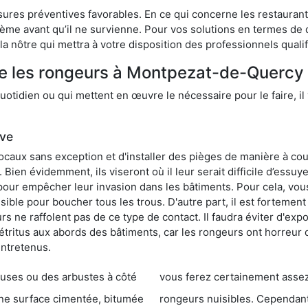
res préventives favorables. En ce qui concerne les restaurants,
blème avant qu’il ne survienne. Pour vos solutions en termes de 
 nôtre qui mettra à votre disposition des professionnels quali
re les rongeurs à Montpezat-de-Quercy
otidien ou qui mettent en œuvre le nécessaire pour le faire, il 
ive
locaux sans exception et d'installer des pièges de manière à cou
. Bien évidemment, ils viseront où il leur serait difficile d’es
e pour empêcher leur invasion dans les bâtiments. Pour cela, v
possible pour boucher tous les trous. D'autre part, il est fortem
 ne raffolent pas de ce type de contact. Il faudra éviter d'expo
étritus aux abords des bâtiments, car les rongeurs ont horreur
entretenus.
es ou des arbustes à côté
vous ferez certainement assez de dégât
entée, bitumée
rongeurs nuisibles. Cependant, qui dit produit tox