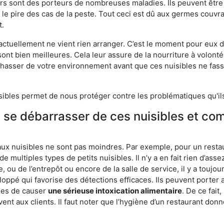
eurs sont des porteurs de nombreuses maladies. Ils peuvent être à
le pire des cas de la peste. Tout ceci est dû aux germes couvran
t.
 actuellement ne vient rien arranger. C’est le moment pour eux
ont bien meilleures. Cela leur assure de la nourriture à volont
s chasser de votre environnement avant que ces nuisibles ne fa
isibles permet de nous protéger contre les problématiques qu'il
e se débarrasser de ces nuisibles et co
aux nuisibles ne sont pas moindres. Par exemple, pour un restau
de multiples types de petits nuisibles. Il n’y a en fait rien d’ass
, ou de l’entrepôt ou encore de la salle de service, il y a toujou
eloppé qui favorise des détections efficaces. Ils peuvent porter 
les de causer
une sérieuse intoxication alimentaire
. De ce fait
rvent aux clients. Il faut noter que l’hygiène d’un restaurant d