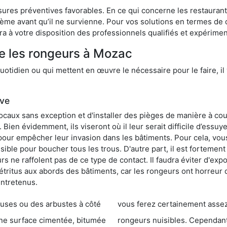
res préventives favorables. En ce qui concerne les restaurants,
blème avant qu’il ne survienne. Pour vos solutions en termes de 
a à votre disposition des professionnels qualifiés et expérime
re les rongeurs à Mozac
otidien ou qui mettent en œuvre le nécessaire pour le faire, il 
ive
locaux sans exception et d'installer des pièges de manière à cou
. Bien évidemment, ils viseront où il leur serait difficile d’es
e pour empêcher leur invasion dans les bâtiments. Pour cela, v
possible pour boucher tous les trous. D'autre part, il est fortem
 ne raffolent pas de ce type de contact. Il faudra éviter d'expo
étritus aux abords des bâtiments, car les rongeurs ont horreur
entretenus.
es ou des arbustes à côté
vous ferez certainement assez de dégât
entée, bitumée
rongeurs nuisibles. Cependant, qui dit produit tox