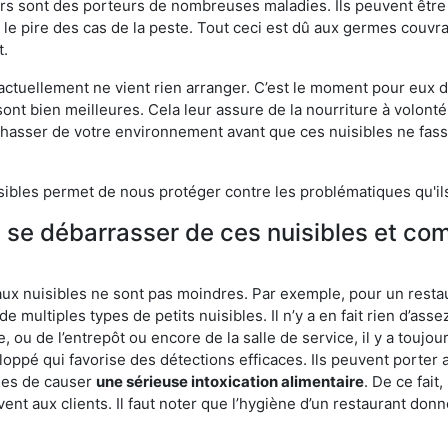
eurs sont des porteurs de nombreuses maladies. Ils peuvent être à
le pire des cas de la peste. Tout ceci est dû aux germes couvran
t.
 actuellement ne vient rien arranger. C’est le moment pour eux
ont bien meilleures. Cela leur assure de la nourriture à volont
s chasser de votre environnement avant que ces nuisibles ne fa
isibles permet de nous protéger contre les problématiques qu'il
e se débarrasser de ces nuisibles et co
aux nuisibles ne sont pas moindres. Par exemple, pour un restau
de multiples types de petits nuisibles. Il n’y a en fait rien d’ass
, ou de l’entrepôt ou encore de la salle de service, il y a toujou
eloppé qui favorise des détections efficaces. Ils peuvent porter 
les de causer
une sérieuse intoxication alimentaire
. De ce fait
rvent aux clients. Il faut noter que l’hygiène d’un restaurant d