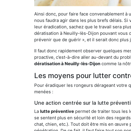
Ainsi donc, pour faire face convenablement à une
nous faudra agir dans les plus brefs délais. S
leur éradication, sachez que le travail sera p
dératisation à Neuilly-lès-Dijon pouvant vous d
prévenir que de guérir », et il serait donc plu
Il faut donc rapidement observer quelques mesu
proactive, c’est-à-dire aller au-devant du pro
dératisation à Neuilly-lès-Dijon
comme la nôtre
Les moyens pour lutter contre
Pour éradiquer les rongeurs dérageant votre qu
menées :
Une action centrée sur la lutte prévent
La
lutte préventive
permet de traiter tous les 
se sentent plus en sécurité et loin des regards
chat, chien, etc.). Tout doit être mis en œuvr
pénétration. De ce fait, il faut faire tout son 