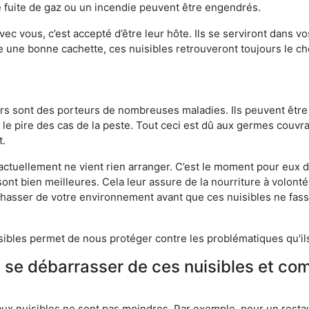
 fuite de gaz ou un incendie peuvent être engendrés.
vec vous, c’est accepté d’être leur hôte. Ils se serviront dans vo
e une bonne cachette, ces nuisibles retrouveront toujours le 
eurs sont des porteurs de nombreuses maladies. Ils peuvent être à
le pire des cas de la peste. Tout ceci est dû aux germes couvran
t.
 actuellement ne vient rien arranger. C’est le moment pour eux
ont bien meilleures. Cela leur assure de la nourriture à volont
s chasser de votre environnement avant que ces nuisibles ne fa
isibles permet de nous protéger contre les problématiques qu'il
e se débarrasser de ces nuisibles et co
aux nuisibles ne sont pas moindres. Par exemple, pour un restau