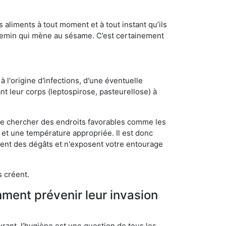
s aliments à tout moment et à tout instant qu’ils
chemin qui mène au sésame. C’est certainement
 l'origine d'infections, d'une éventuelle
t leur corps (leptospirose, pasteurellose) à
 de chercher des endroits favorables comme les
é et une température appropriée. Il est donc
ssent des dégâts et n'exposent votre entourage
s créent.
mment prévenir leur invasion
rant, l’hygiène est une question de tous les