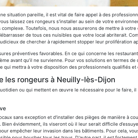
 situation pareille, il est vital de faire appel à des professionn
i vous laissez ces rongeurs s'installer au sein de votre environ
lus complexe. Toutefois, nous nous assurerons de mettre à votre
ébarrasser de tous ces nuisibles que votre local abriterait. Comm
s judicieux de chercher à rapidement stopper leur prolifération 
res préventives favorables. En ce qui concerne les restaurants,
blème avant qu’il ne survienne. Pour vos solutions en termes de 
 qui mettra à votre disposition des professionnels qualifiés e
 les rongeurs à Neuilly-lès-Dijon
otidien ou qui mettent en œuvre le nécessaire pour le faire, il 
ive
locaux sans exception et d'installer des pièges de manière à cou
. Bien évidemment, ils viseront où il leur serait difficile d’es
e pour empêcher leur invasion dans les bâtiments. Pour cela, v
possible pour boucher tous les trous. D'autre part, il est fortem