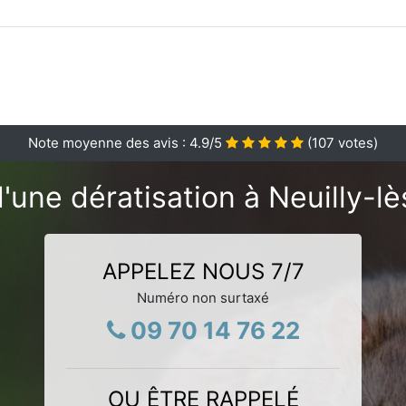
Note moyenne des avis :
4.9
/5
(
107
votes)
'une dératisation à Neuilly-lè
APPELEZ NOUS 7/7
Numéro non surtaxé
09 70 14 76 22
OU ÊTRE RAPPELÉ