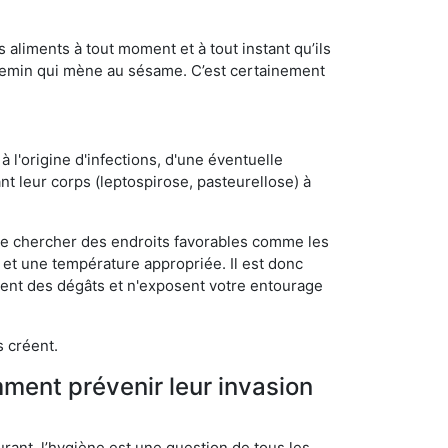
s aliments à tout moment et à tout instant qu’ils
chemin qui mène au sésame. C’est certainement
 l'origine d'infections, d'une éventuelle
t leur corps (leptospirose, pasteurellose) à
 de chercher des endroits favorables comme les
é et une température appropriée. Il est donc
ssent des dégâts et n'exposent votre entourage
s créent.
mment prévenir leur invasion
rant, l’hygiène est une question de tous les