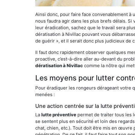
Ainsi donc, pour faire face convenablement à une
nous faudra agir dans les plus brefs délais. S
leur éradication, sachez que le travail sera p
dératisation à Nivillac pouvant vous débarrasse
de guérir », et il serait donc plus judicieux d
Il faut donc rapidement observer quelques mesu
proactive, c’est-à-dire aller au-devant du pro
dératisation à Nivillac
comme la nôtre qui mett
Les moyens pour lutter contre
Pour éradiquer les rongeurs dérageant votre qu
menées :
Une action centrée sur la lutte prévent
La
lutte préventive
permet de traiter tous les 
se sentent plus en sécurité et loin des regards
chat, chien, etc.). Tout doit être mis en œuvr
pénétration. De ce fait, il faut faire tout son 