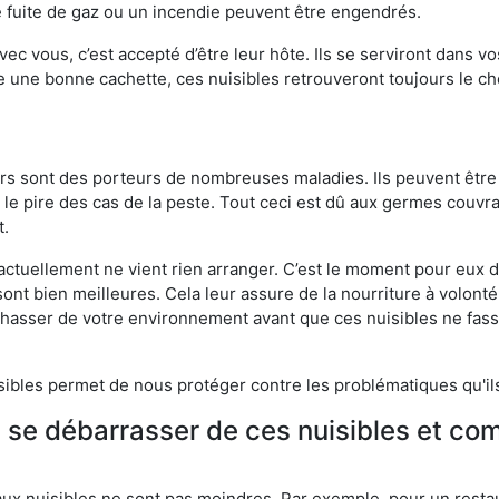
 fuite de gaz ou un incendie peuvent être engendrés.
vec vous, c’est accepté d’être leur hôte. Ils se serviront dans vo
e une bonne cachette, ces nuisibles retrouveront toujours le 
eurs sont des porteurs de nombreuses maladies. Ils peuvent être à
le pire des cas de la peste. Tout ceci est dû aux germes couvran
t.
 actuellement ne vient rien arranger. C’est le moment pour eux
ont bien meilleures. Cela leur assure de la nourriture à volont
s chasser de votre environnement avant que ces nuisibles ne fa
isibles permet de nous protéger contre les problématiques qu'il
e se débarrasser de ces nuisibles et co
aux nuisibles ne sont pas moindres. Par exemple, pour un restau