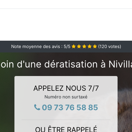
Note moyenne des avis :
5
/5
(
120
votes)
oin d'une dératisation à Nivill
APPELEZ NOUS 7/7
Numéro non surtaxé
09 73 76 58 85
OU ÊTRE RAPPELÉ