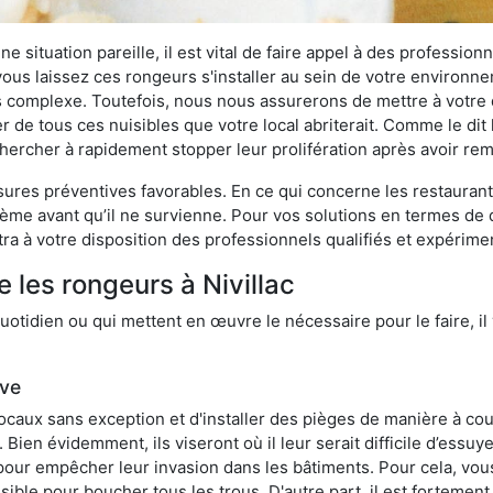
 situation pareille, il est vital de faire appel à des professionn
i vous laissez ces rongeurs s'installer au sein de votre environ
lus complexe. Toutefois, nous nous assurerons de mettre à votre
r de tous ces nuisibles que votre local abriterait. Comme le dit 
e chercher à rapidement stopper leur prolifération après avoir r
res préventives favorables. En ce qui concerne les restaurants,
blème avant qu’il ne survienne. Pour vos solutions en termes de 
ra à votre disposition des professionnels qualifiés et expérim
 les rongeurs à Nivillac
otidien ou qui mettent en œuvre le nécessaire pour le faire, il 
ive
locaux sans exception et d'installer des pièges de manière à cou
. Bien évidemment, ils viseront où il leur serait difficile d’es
e pour empêcher leur invasion dans les bâtiments. Pour cela, v
possible pour boucher tous les trous. D'autre part, il est fortem