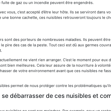
 fuite de gaz ou un incendie peuvent être engendrés.
vec vous, c’est accepté d’être leur hôte. Ils se serviront dans vo
e une bonne cachette, ces nuisibles retrouveront toujours le 
eurs sont des porteurs de nombreuses maladies. Ils peuvent être à
le pire des cas de la peste. Tout ceci est dû aux germes couvran
t.
 actuellement ne vient rien arranger. C’est le moment pour eux
ont bien meilleures. Cela leur assure de la nourriture à volont
s chasser de votre environnement avant que ces nuisibles ne fa
isibles permet de nous protéger contre les problématiques qu'il
e se débarrasser de ces nuisibles et co
aux nuisibles ne sont pas moindres. Par exemple, pour un restau