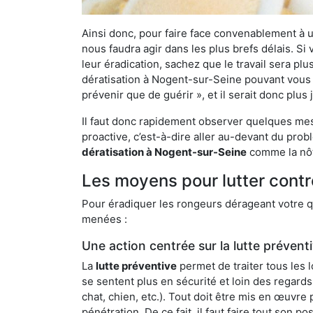
Ainsi donc, pour faire face convenablement à une
nous faudra agir dans les plus brefs délais. S
leur éradication, sachez que le travail sera p
dératisation à Nogent-sur-Seine pouvant vous dé
prévenir que de guérir », et il serait donc plu
Il faut donc rapidement observer quelques mesu
proactive, c’est-à-dire aller au-devant du pro
dératisation à Nogent-sur-Seine
comme la nôtr
Les moyens pour lutter contr
Pour éradiquer les rongeurs dérageant votre qu
menées :
Une action centrée sur la lutte prévent
La
lutte préventive
permet de traiter tous les 
se sentent plus en sécurité et loin des regards
chat, chien, etc.). Tout doit être mis en œuvr
pénétration. De ce fait, il faut faire tout son 