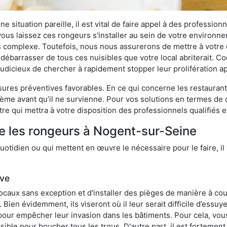
 situation pareille, il est vital de faire appel à des professionn
i vous laissez ces rongeurs s'installer au sein de votre environ
lus complexe. Toutefois, nous nous assurerons de mettre à votre
barrasser de tous ces nuisibles que votre local abriterait. Com
s judicieux de chercher à rapidement stopper leur prolifération 
res préventives favorables. En ce qui concerne les restaurants,
blème avant qu’il ne survienne. Pour vos solutions en termes de 
e qui mettra à votre disposition des professionnels qualifiés 
e les rongeurs à Nogent-sur-Seine
otidien ou qui mettent en œuvre le nécessaire pour le faire, il 
ive
locaux sans exception et d'installer des pièges de manière à cou
. Bien évidemment, ils viseront où il leur serait difficile d’es
e pour empêcher leur invasion dans les bâtiments. Pour cela, v
possible pour boucher tous les trous. D'autre part, il est fortem