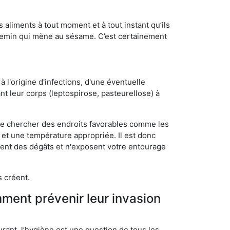
s aliments à tout moment et à tout instant qu’ils
chemin qui mène au sésame. C’est certainement
 l'origine d'infections, d'une éventuelle
t leur corps (leptospirose, pasteurellose) à
 de chercher des endroits favorables comme les
é et une température appropriée. Il est donc
ssent des dégâts et n'exposent votre entourage
s créent.
mment prévenir leur invasion
rant, l’hygiène est une question de tous les