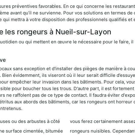
res préventives favorables. En ce qui concerne les restaurants,
blème avant qu’il ne survienne. Pour vos solutions en termes de 
 qui mettra à votre disposition des professionnels qualifiés e
e les rongeurs à Nueil-sur-Layon
otidien ou qui mettent en œuvre le nécessaire pour le faire, il 
ive
locaux sans exception et d'installer des pièges de manière à cou
. Bien évidemment, ils viseront où il leur serait difficile d’es
e pour empêcher leur invasion dans les bâtiments. Pour cela, v
possible pour boucher tous les trous. D'autre part, il est fortem
 ne raffolent pas de ce type de contact. Il faudra éviter d'expo
étritus aux abords des bâtiments, car les rongeurs ont horreur
entretenus.
es ou des arbustes à côté
vous ferez certainement assez de dégât
entée, bitumée
rongeurs nuisibles. Cependant, qui dit produit tox