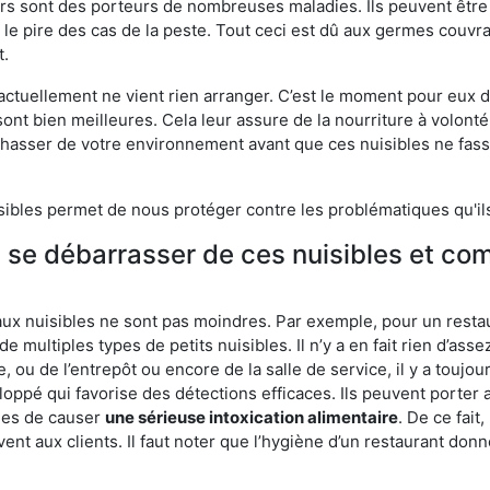
eurs sont des porteurs de nombreuses maladies. Ils peuvent être à
le pire des cas de la peste. Tout ceci est dû aux germes couvran
t.
 actuellement ne vient rien arranger. C’est le moment pour eux
ont bien meilleures. Cela leur assure de la nourriture à volont
s chasser de votre environnement avant que ces nuisibles ne fa
isibles permet de nous protéger contre les problématiques qu'il
e se débarrasser de ces nuisibles et co
aux nuisibles ne sont pas moindres. Par exemple, pour un restau
de multiples types de petits nuisibles. Il n’y a en fait rien d’ass
, ou de l’entrepôt ou encore de la salle de service, il y a toujou
eloppé qui favorise des détections efficaces. Ils peuvent porter 
les de causer
une sérieuse intoxication alimentaire
. De ce fait
rvent aux clients. Il faut noter que l’hygiène d’un restaurant d