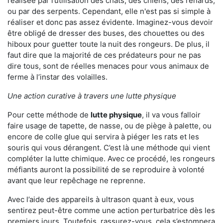
réalisée par l’utilisation des chats, des chiens, des renards,
ou par des serpents. Cependant, elle n'est pas si simple à
réaliser et donc pas assez évidente. Imaginez-vous devoir
être obligé de dresser des buses, des chouettes ou des
hiboux pour guetter toute la nuit des rongeurs. De plus, il
faut dire que la majorité de ces prédateurs pour ne pas
dire tous, sont de réelles menaces pour vous animaux de
ferme à l’instar des volailles.
Une action curative à travers une lutte physique
Pour cette méthode de
lutte physique
, il va vous falloir
faire usage de tapette, de nasse, ou de piège à palette, ou
encore de colle glue qui servira à piéger les rats et les
souris qui vous dérangent. C’est là une méthode qui vient
compléter la lutte chimique. Avec ce procédé, les rongeurs
méfiants auront la possibilité de se reproduire à volonté
avant que leur repêchage ne reprenne.
Avec l’aide des appareils à ultrason quant à eux, vous
sentirez peut-être comme une action perturbatrice dès les
premiers jours. Toutefois, rassurez-vous, cela s’estompera