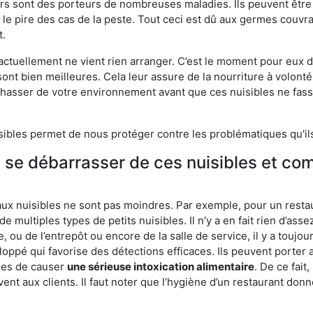
eurs sont des porteurs de nombreuses maladies. Ils peuvent être à
le pire des cas de la peste. Tout ceci est dû aux germes couvran
t.
 actuellement ne vient rien arranger. C’est le moment pour eux
ont bien meilleures. Cela leur assure de la nourriture à volont
s chasser de votre environnement avant que ces nuisibles ne fa
isibles permet de nous protéger contre les problématiques qu'il
e se débarrasser de ces nuisibles et co
aux nuisibles ne sont pas moindres. Par exemple, pour un restau
de multiples types de petits nuisibles. Il n’y a en fait rien d’ass
, ou de l’entrepôt ou encore de la salle de service, il y a toujou
eloppé qui favorise des détections efficaces. Ils peuvent porter 
les de causer
une sérieuse intoxication alimentaire
. De ce fait
rvent aux clients. Il faut noter que l’hygiène d’un restaurant d