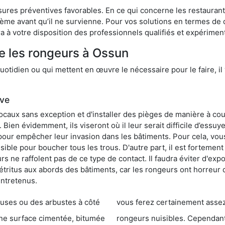
res préventives favorables. En ce qui concerne les restaurants,
blème avant qu’il ne survienne. Pour vos solutions en termes de 
 à votre disposition des professionnels qualifiés et expérimen
e les rongeurs à Ossun
otidien ou qui mettent en œuvre le nécessaire pour le faire, il 
ive
locaux sans exception et d'installer des pièges de manière à cou
. Bien évidemment, ils viseront où il leur serait difficile d’es
e pour empêcher leur invasion dans les bâtiments. Pour cela, v
possible pour boucher tous les trous. D'autre part, il est fortem
 ne raffolent pas de ce type de contact. Il faudra éviter d'expo
étritus aux abords des bâtiments, car les rongeurs ont horreur
entretenus.
es ou des arbustes à côté
vous ferez certainement assez de dégât
entée, bitumée
rongeurs nuisibles. Cependant, qui dit produit tox