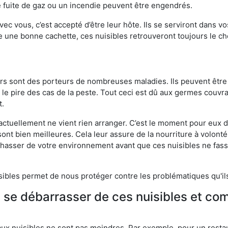
 fuite de gaz ou un incendie peuvent être engendrés.
vec vous, c’est accepté d’être leur hôte. Ils se serviront dans vo
e une bonne cachette, ces nuisibles retrouveront toujours le 
eurs sont des porteurs de nombreuses maladies. Ils peuvent être à
le pire des cas de la peste. Tout ceci est dû aux germes couvran
t.
 actuellement ne vient rien arranger. C’est le moment pour eux
ont bien meilleures. Cela leur assure de la nourriture à volont
s chasser de votre environnement avant que ces nuisibles ne fa
isibles permet de nous protéger contre les problématiques qu'il
e se débarrasser de ces nuisibles et co
aux nuisibles ne sont pas moindres. Par exemple, pour un restau