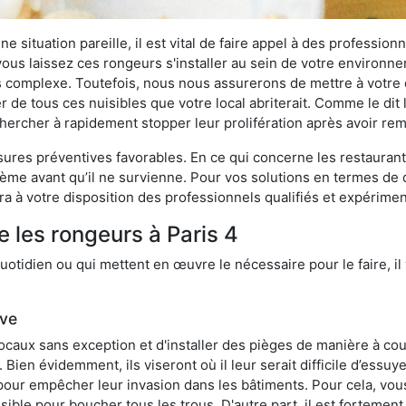
 situation pareille, il est vital de faire appel à des professionn
i vous laissez ces rongeurs s'installer au sein de votre environ
lus complexe. Toutefois, nous nous assurerons de mettre à votre
 de tous ces nuisibles que votre local abriterait. Comme le dit 
e chercher à rapidement stopper leur prolifération après avoir r
res préventives favorables. En ce qui concerne les restaurants,
blème avant qu’il ne survienne. Pour vos solutions en termes de 
a à votre disposition des professionnels qualifiés et expérime
e les rongeurs à Paris 4
otidien ou qui mettent en œuvre le nécessaire pour le faire, il 
ive
locaux sans exception et d'installer des pièges de manière à cou
. Bien évidemment, ils viseront où il leur serait difficile d’es
e pour empêcher leur invasion dans les bâtiments. Pour cela, v
possible pour boucher tous les trous. D'autre part, il est fortem