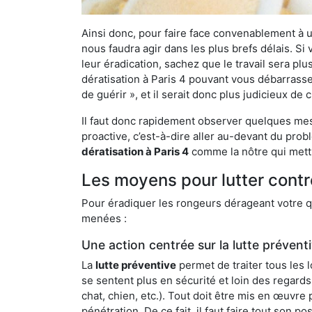
Ainsi donc, pour faire face convenablement à une
nous faudra agir dans les plus brefs délais. S
leur éradication, sachez que le travail sera p
dératisation à Paris 4 pouvant vous débarrasser
de guérir », et il serait donc plus judicieux d
Il faut donc rapidement observer quelques mesu
proactive, c’est-à-dire aller au-devant du pro
dératisation à Paris 4
comme la nôtre qui mettr
Les moyens pour lutter contr
Pour éradiquer les rongeurs dérageant votre qu
menées :
Une action centrée sur la lutte prévent
La
lutte préventive
permet de traiter tous les 
se sentent plus en sécurité et loin des regards
chat, chien, etc.). Tout doit être mis en œuvr
pénétration. De ce fait, il faut faire tout son 