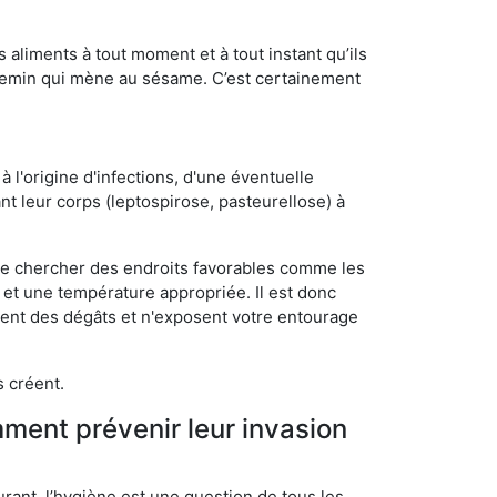
s aliments à tout moment et à tout instant qu’ils
chemin qui mène au sésame. C’est certainement
 l'origine d'infections, d'une éventuelle
t leur corps (leptospirose, pasteurellose) à
 de chercher des endroits favorables comme les
é et une température appropriée. Il est donc
ssent des dégâts et n'exposent votre entourage
s créent.
mment prévenir leur invasion
rant, l’hygiène est une question de tous les