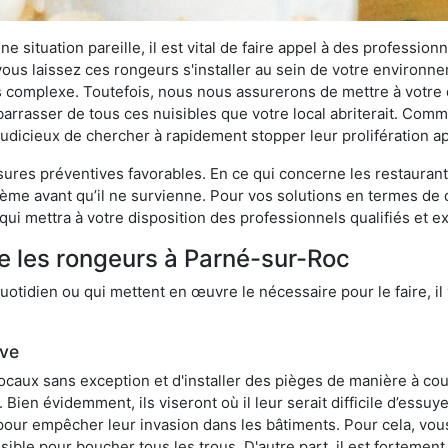
 situation pareille, il est vital de faire appel à des professionn
i vous laissez ces rongeurs s'installer au sein de votre environ
lus complexe. Toutefois, nous nous assurerons de mettre à votre
rasser de tous ces nuisibles que votre local abriterait. Comme l
s judicieux de chercher à rapidement stopper leur prolifération 
res préventives favorables. En ce qui concerne les restaurants,
blème avant qu’il ne survienne. Pour vos solutions en termes de 
ui mettra à votre disposition des professionnels qualifiés et 
e les rongeurs à Parné-sur-Roc
otidien ou qui mettent en œuvre le nécessaire pour le faire, il 
ive
locaux sans exception et d'installer des pièges de manière à cou
. Bien évidemment, ils viseront où il leur serait difficile d’es
e pour empêcher leur invasion dans les bâtiments. Pour cela, v
possible pour boucher tous les trous. D'autre part, il est fortem