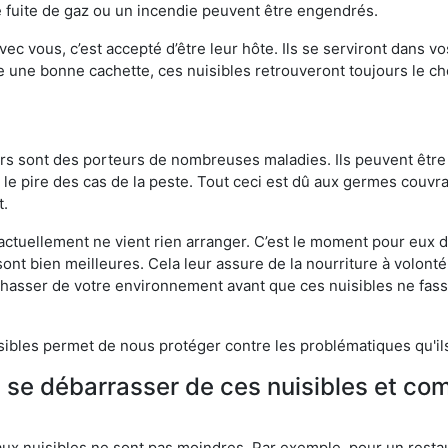
 fuite de gaz ou un incendie peuvent être engendrés.
vec vous, c’est accepté d’être leur hôte. Ils se serviront dans vo
e une bonne cachette, ces nuisibles retrouveront toujours le 
eurs sont des porteurs de nombreuses maladies. Ils peuvent être à
le pire des cas de la peste. Tout ceci est dû aux germes couvran
t.
 actuellement ne vient rien arranger. C’est le moment pour eux
ont bien meilleures. Cela leur assure de la nourriture à volont
s chasser de votre environnement avant que ces nuisibles ne fa
isibles permet de nous protéger contre les problématiques qu'il
e se débarrasser de ces nuisibles et co
aux nuisibles ne sont pas moindres. Par exemple, pour un restau