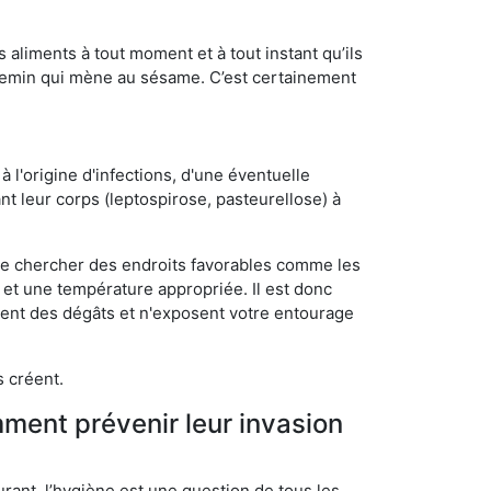
s aliments à tout moment et à tout instant qu’ils
chemin qui mène au sésame. C’est certainement
 l'origine d'infections, d'une éventuelle
t leur corps (leptospirose, pasteurellose) à
 de chercher des endroits favorables comme les
é et une température appropriée. Il est donc
ssent des dégâts et n'exposent votre entourage
s créent.
mment prévenir leur invasion
rant, l’hygiène est une question de tous les