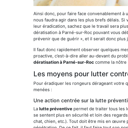
Ainsi donc, pour faire face convenablement à une
nous faudra agir dans les plus brefs délais. S
leur éradication, sachez que le travail sera p
dératisation à Parné-sur-Roc pouvant vous débar
prévenir que de guérir », et il serait donc plu
Il faut donc rapidement observer quelques mesu
proactive, c’est-à-dire aller au-devant du pro
dératisation à Parné-sur-Roc
comme la nôtre q
Les moyens pour lutter contr
Pour éradiquer les rongeurs dérageant votre qu
menées :
Une action centrée sur la lutte prévent
La
lutte préventive
permet de traiter tous les 
se sentent plus en sécurité et loin des regards
chat, chien, etc.). Tout doit être mis en œuvr
pénétration. De ce fait, il faut faire tout son 