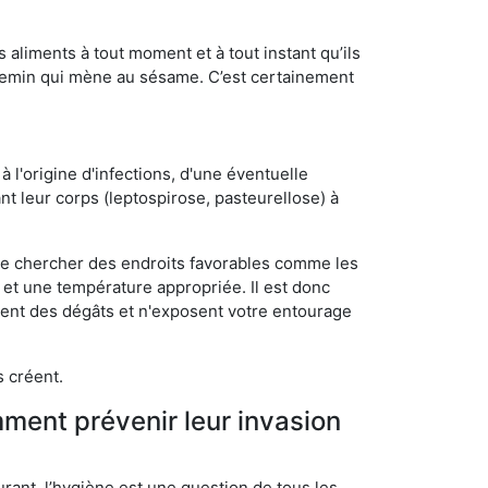
s aliments à tout moment et à tout instant qu’ils
chemin qui mène au sésame. C’est certainement
 l'origine d'infections, d'une éventuelle
t leur corps (leptospirose, pasteurellose) à
 de chercher des endroits favorables comme les
é et une température appropriée. Il est donc
ssent des dégâts et n'exposent votre entourage
s créent.
mment prévenir leur invasion
rant, l’hygiène est une question de tous les