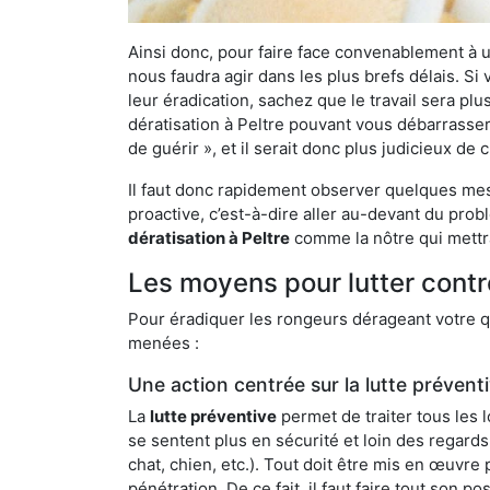
Ainsi donc, pour faire face convenablement à une
nous faudra agir dans les plus brefs délais. S
leur éradication, sachez que le travail sera p
dératisation à Peltre pouvant vous débarrasser 
de guérir », et il serait donc plus judicieux d
Il faut donc rapidement observer quelques mesu
proactive, c’est-à-dire aller au-devant du pro
dératisation à Peltre
comme la nôtre qui mettra
Les moyens pour lutter contre
Pour éradiquer les rongeurs dérageant votre qu
menées :
Une action centrée sur la lutte prévent
La
lutte préventive
permet de traiter tous les 
se sentent plus en sécurité et loin des regards
chat, chien, etc.). Tout doit être mis en œuvr
pénétration. De ce fait, il faut faire tout son 