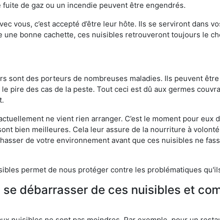
 fuite de gaz ou un incendie peuvent être engendrés.
vec vous, c’est accepté d’être leur hôte. Ils se serviront dans vo
e une bonne cachette, ces nuisibles retrouveront toujours le 
eurs sont des porteurs de nombreuses maladies. Ils peuvent être à
le pire des cas de la peste. Tout ceci est dû aux germes couvran
t.
 actuellement ne vient rien arranger. C’est le moment pour eux
ont bien meilleures. Cela leur assure de la nourriture à volont
s chasser de votre environnement avant que ces nuisibles ne fa
isibles permet de nous protéger contre les problématiques qu'il
e se débarrasser de ces nuisibles et co
aux nuisibles ne sont pas moindres. Par exemple, pour un restau