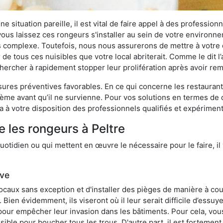
 situation pareille, il est vital de faire appel à des professionn
i vous laissez ces rongeurs s'installer au sein de votre environ
lus complexe. Toutefois, nous nous assurerons de mettre à votre
de tous ces nuisibles que votre local abriterait. Comme le dit l
e chercher à rapidement stopper leur prolifération après avoir r
res préventives favorables. En ce qui concerne les restaurants,
blème avant qu’il ne survienne. Pour vos solutions en termes de 
 à votre disposition des professionnels qualifiés et expérimen
 les rongeurs à Peltre
otidien ou qui mettent en œuvre le nécessaire pour le faire, il 
ive
locaux sans exception et d'installer des pièges de manière à cou
. Bien évidemment, ils viseront où il leur serait difficile d’es
e pour empêcher leur invasion dans les bâtiments. Pour cela, v
possible pour boucher tous les trous. D'autre part, il est fortem