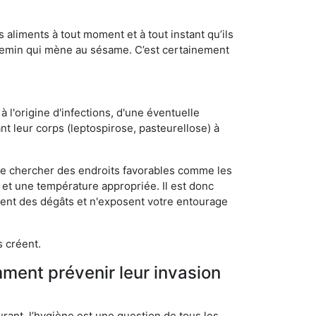
s aliments à tout moment et à tout instant qu’ils
chemin qui mène au sésame. C’est certainement
 l'origine d'infections, d'une éventuelle
t leur corps (leptospirose, pasteurellose) à
 de chercher des endroits favorables comme les
é et une température appropriée. Il est donc
ssent des dégâts et n'exposent votre entourage
s créent.
mment prévenir leur invasion
rant, l’hygiène est une question de tous les