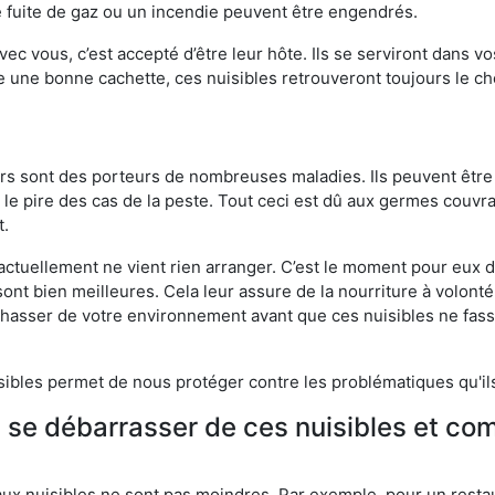
 fuite de gaz ou un incendie peuvent être engendrés.
vec vous, c’est accepté d’être leur hôte. Ils se serviront dans vo
e une bonne cachette, ces nuisibles retrouveront toujours le 
eurs sont des porteurs de nombreuses maladies. Ils peuvent être à
le pire des cas de la peste. Tout ceci est dû aux germes couvran
t.
 actuellement ne vient rien arranger. C’est le moment pour eux
ont bien meilleures. Cela leur assure de la nourriture à volont
s chasser de votre environnement avant que ces nuisibles ne fa
isibles permet de nous protéger contre les problématiques qu'il
e se débarrasser de ces nuisibles et co
aux nuisibles ne sont pas moindres. Par exemple, pour un restau