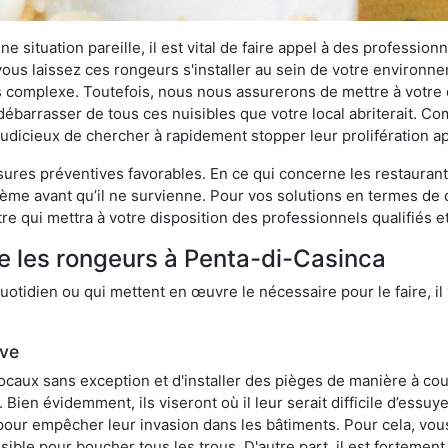
 situation pareille, il est vital de faire appel à des professionn
i vous laissez ces rongeurs s'installer au sein de votre environ
lus complexe. Toutefois, nous nous assurerons de mettre à votre
barrasser de tous ces nuisibles que votre local abriterait. Comm
s judicieux de chercher à rapidement stopper leur prolifération 
res préventives favorables. En ce qui concerne les restaurants,
blème avant qu’il ne survienne. Pour vos solutions en termes de 
e qui mettra à votre disposition des professionnels qualifiés 
e les rongeurs à Penta-di-Casinca
otidien ou qui mettent en œuvre le nécessaire pour le faire, il 
ive
locaux sans exception et d'installer des pièges de manière à cou
. Bien évidemment, ils viseront où il leur serait difficile d’es
e pour empêcher leur invasion dans les bâtiments. Pour cela, v
possible pour boucher tous les trous. D'autre part, il est fortem