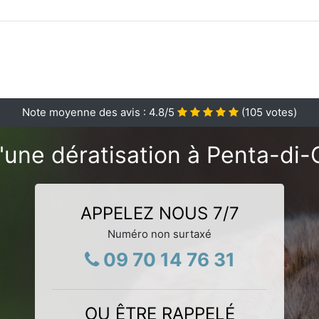
Note moyenne des avis :
4.8
/5
(
105
votes)
'une dératisation à Penta-di-
APPELEZ NOUS 7/7
Numéro non surtaxé
09 70 14 76 31
OU ÊTRE RAPPELÉ