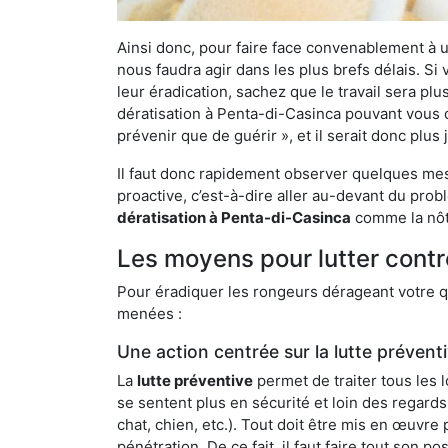
Ainsi donc, pour faire face convenablement à une
nous faudra agir dans les plus brefs délais. S
leur éradication, sachez que le travail sera p
dératisation à Penta-di-Casinca pouvant vous dé
prévenir que de guérir », et il serait donc plu
Il faut donc rapidement observer quelques mesu
proactive, c’est-à-dire aller au-devant du pro
dératisation à Penta-di-Casinca
comme la nôtr
Les moyens pour lutter contr
Pour éradiquer les rongeurs dérageant votre qu
menées :
Une action centrée sur la lutte prévent
La
lutte préventive
permet de traiter tous les 
se sentent plus en sécurité et loin des regards
chat, chien, etc.). Tout doit être mis en œuvr
pénétration. De ce fait, il faut faire tout son 