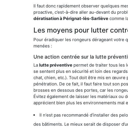
Il faut donc rapidement observer quelques mesu
proactive, c’est-à-dire aller au-devant du pro
dératisation à Pérignat-lès-Sarliève
comme la 
Les moyens pour lutter contr
Pour éradiquer les rongeurs dérageant votre qu
menées :
Une action centrée sur la lutte prévent
La
lutte préventive
permet de traiter tous les 
se sentent plus en sécurité et loin des regards
chat, chien, etc.). Tout doit être mis en œuvr
pénétration. De ce fait, il faut faire tout son 
brosses en dessous des portes, car les rongeurs
Évitez également de laisser les matériaux ou d
apprécient bien plus les environnements mal 
Il n'est pas recommandé d’installer des pelous
des bâtiments. Le mieux serait de disposer d’une surface cim