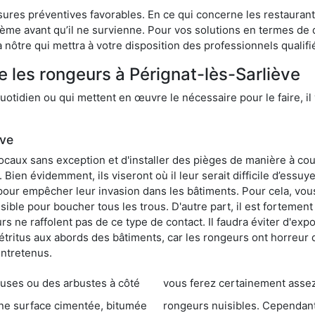
res préventives favorables. En ce qui concerne les restaurants,
blème avant qu’il ne survienne. Pour vos solutions en termes de 
nôtre qui mettra à votre disposition des professionnels qualif
e les rongeurs à Pérignat-lès-Sarliève
otidien ou qui mettent en œuvre le nécessaire pour le faire, il 
ive
locaux sans exception et d'installer des pièges de manière à cou
. Bien évidemment, ils viseront où il leur serait difficile d’es
e pour empêcher leur invasion dans les bâtiments. Pour cela, v
possible pour boucher tous les trous. D'autre part, il est fortem
 ne raffolent pas de ce type de contact. Il faudra éviter d'expo
étritus aux abords des bâtiments, car les rongeurs ont horreur
entretenus.
es ou des arbustes à côté
vous ferez certainement assez de dégât
entée, bitumée
rongeurs nuisibles. Cependant, qui dit produit tox