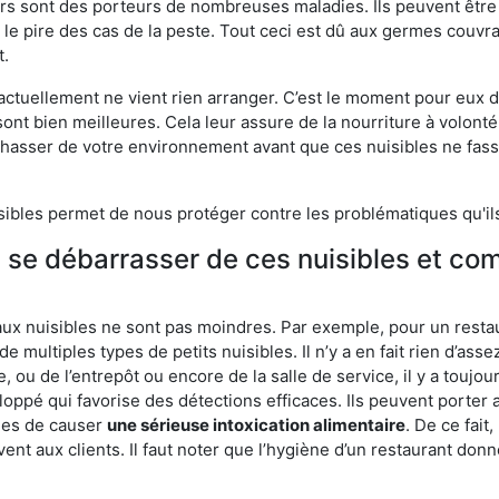
eurs sont des porteurs de nombreuses maladies. Ils peuvent être à
le pire des cas de la peste. Tout ceci est dû aux germes couvran
t.
 actuellement ne vient rien arranger. C’est le moment pour eux
ont bien meilleures. Cela leur assure de la nourriture à volont
s chasser de votre environnement avant que ces nuisibles ne fa
isibles permet de nous protéger contre les problématiques qu'il
e se débarrasser de ces nuisibles et co
aux nuisibles ne sont pas moindres. Par exemple, pour un restau
de multiples types de petits nuisibles. Il n’y a en fait rien d’ass
, ou de l’entrepôt ou encore de la salle de service, il y a toujou
eloppé qui favorise des détections efficaces. Ils peuvent porter 
les de causer
une sérieuse intoxication alimentaire
. De ce fait
rvent aux clients. Il faut noter que l’hygiène d’un restaurant d