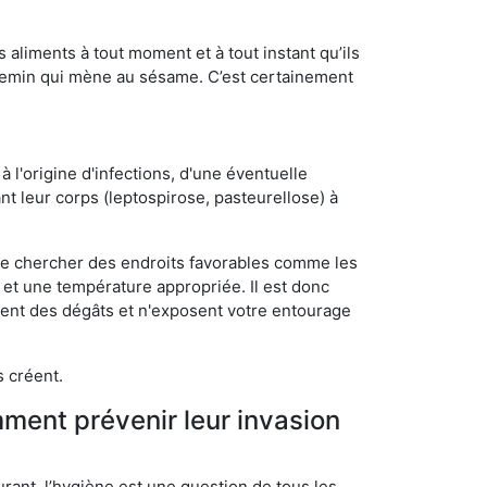
s aliments à tout moment et à tout instant qu’ils
chemin qui mène au sésame. C’est certainement
 l'origine d'infections, d'une éventuelle
t leur corps (leptospirose, pasteurellose) à
 de chercher des endroits favorables comme les
é et une température appropriée. Il est donc
ssent des dégâts et n'exposent votre entourage
s créent.
mment prévenir leur invasion
rant, l’hygiène est une question de tous les