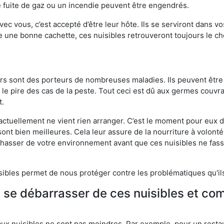
 fuite de gaz ou un incendie peuvent être engendrés.
vec vous, c’est accepté d’être leur hôte. Ils se serviront dans vo
e une bonne cachette, ces nuisibles retrouveront toujours le 
eurs sont des porteurs de nombreuses maladies. Ils peuvent être à
le pire des cas de la peste. Tout ceci est dû aux germes couvran
t.
 actuellement ne vient rien arranger. C’est le moment pour eux
ont bien meilleures. Cela leur assure de la nourriture à volont
s chasser de votre environnement avant que ces nuisibles ne fa
isibles permet de nous protéger contre les problématiques qu'il
e se débarrasser de ces nuisibles et co
aux nuisibles ne sont pas moindres. Par exemple, pour un restau