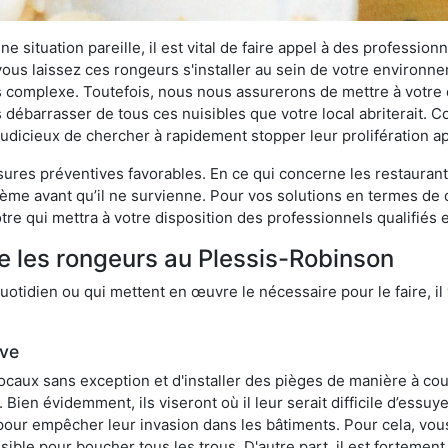
 situation pareille, il est vital de faire appel à des professionn
i vous laissez ces rongeurs s'installer au sein de votre environ
lus complexe. Toutefois, nous nous assurerons de mettre à votre
ébarrasser de tous ces nuisibles que votre local abriterait. Co
s judicieux de chercher à rapidement stopper leur prolifération 
res préventives favorables. En ce qui concerne les restaurants,
blème avant qu’il ne survienne. Pour vos solutions en termes de 
re qui mettra à votre disposition des professionnels qualifiés
e les rongeurs au Plessis-Robinson
otidien ou qui mettent en œuvre le nécessaire pour le faire, il 
ive
locaux sans exception et d'installer des pièges de manière à cou
. Bien évidemment, ils viseront où il leur serait difficile d’es
e pour empêcher leur invasion dans les bâtiments. Pour cela, v
possible pour boucher tous les trous. D'autre part, il est fortem