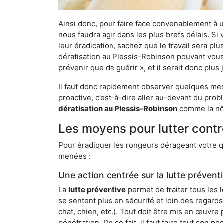
Ainsi donc, pour faire face convenablement à une
nous faudra agir dans les plus brefs délais. S
leur éradication, sachez que le travail sera p
dératisation au Plessis-Robinson pouvant vous d
prévenir que de guérir », et il serait donc plu
Il faut donc rapidement observer quelques mesu
proactive, c’est-à-dire aller au-devant du pro
dératisation au Plessis-Robinson
comme la nôt
Les moyens pour lutter contr
Pour éradiquer les rongeurs dérageant votre qu
menées :
Une action centrée sur la lutte prévent
La
lutte préventive
permet de traiter tous les 
se sentent plus en sécurité et loin des regards
chat, chien, etc.). Tout doit être mis en œuvr
pénétration. De ce fait, il faut faire tout son 