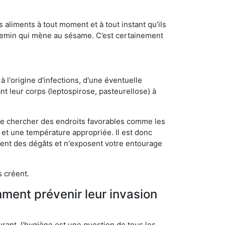
s aliments à tout moment et à tout instant qu’ils
chemin qui mène au sésame. C’est certainement
 l'origine d'infections, d'une éventuelle
t leur corps (leptospirose, pasteurellose) à
 de chercher des endroits favorables comme les
é et une température appropriée. Il est donc
ssent des dégâts et n'exposent votre entourage
s créent.
mment prévenir leur invasion
rant, l’hygiène est une question de tous les