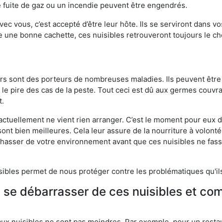
 fuite de gaz ou un incendie peuvent être engendrés.
vec vous, c’est accepté d’être leur hôte. Ils se serviront dans vo
e une bonne cachette, ces nuisibles retrouveront toujours le 
eurs sont des porteurs de nombreuses maladies. Ils peuvent être à
le pire des cas de la peste. Tout ceci est dû aux germes couvran
t.
 actuellement ne vient rien arranger. C’est le moment pour eux
ont bien meilleures. Cela leur assure de la nourriture à volont
s chasser de votre environnement avant que ces nuisibles ne fa
isibles permet de nous protéger contre les problématiques qu'il
e se débarrasser de ces nuisibles et co
aux nuisibles ne sont pas moindres. Par exemple, pour un restau