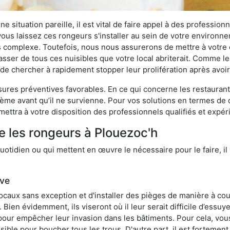
 situation pareille, il est vital de faire appel à des professionn
i vous laissez ces rongeurs s'installer au sein de votre environ
lus complexe. Toutefois, nous nous assurerons de mettre à votre
ser de tous ces nuisibles que votre local abriterait. Comme le d
ux de chercher à rapidement stopper leur prolifération après avo
res préventives favorables. En ce qui concerne les restaurants,
blème avant qu’il ne survienne. Pour vos solutions en termes de 
ettra à votre disposition des professionnels qualifiés et expé
e les rongeurs à Plouezoc'h
otidien ou qui mettent en œuvre le nécessaire pour le faire, il 
ive
locaux sans exception et d'installer des pièges de manière à cou
. Bien évidemment, ils viseront où il leur serait difficile d’es
e pour empêcher leur invasion dans les bâtiments. Pour cela, v
possible pour boucher tous les trous. D'autre part, il est fortem