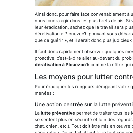
Ainsi donc, pour faire face convenablement à une
nous faudra agir dans les plus brefs délais. S
leur éradication, sachez que le travail sera p
dératisation à Plouezoc'h pouvant vous débarras
que de guérir », et il serait donc plus judicie
Il faut donc rapidement observer quelques mesu
proactive, c’est-à-dire aller au-devant du pro
dératisation à Plouezoc'h
comme la nôtre qui m
Les moyens pour lutter contr
Pour éradiquer les rongeurs dérageant votre qu
menées :
Une action centrée sur la lutte prévent
La
lutte préventive
permet de traiter tous les 
se sentent plus en sécurité et loin des regards
chat, chien, etc.). Tout doit être mis en œuvr
pénétration. De ce fait, il faut faire tout son 