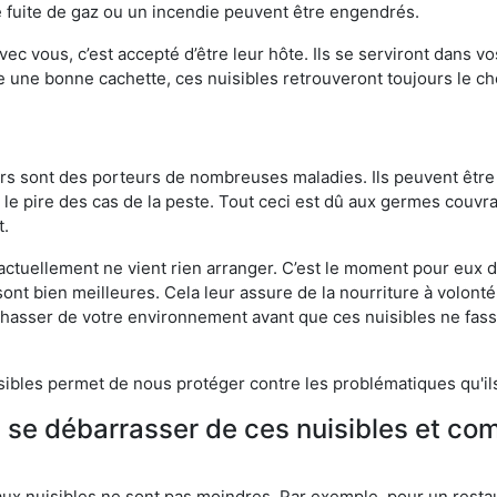
 fuite de gaz ou un incendie peuvent être engendrés.
vec vous, c’est accepté d’être leur hôte. Ils se serviront dans vo
e une bonne cachette, ces nuisibles retrouveront toujours le 
eurs sont des porteurs de nombreuses maladies. Ils peuvent être à
le pire des cas de la peste. Tout ceci est dû aux germes couvran
t.
 actuellement ne vient rien arranger. C’est le moment pour eux
ont bien meilleures. Cela leur assure de la nourriture à volont
s chasser de votre environnement avant que ces nuisibles ne fa
isibles permet de nous protéger contre les problématiques qu'il
e se débarrasser de ces nuisibles et co
aux nuisibles ne sont pas moindres. Par exemple, pour un restau