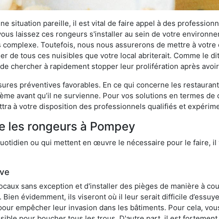
 situation pareille, il est vital de faire appel à des professionn
i vous laissez ces rongeurs s'installer au sein de votre environ
lus complexe. Toutefois, nous nous assurerons de mettre à votre
de tous ces nuisibles que votre local abriterait. Comme le dit 
ux de chercher à rapidement stopper leur prolifération après avo
res préventives favorables. En ce qui concerne les restaurants,
blème avant qu’il ne survienne. Pour vos solutions en termes de 
ra à votre disposition des professionnels qualifiés et expérim
re les rongeurs à Pompey
otidien ou qui mettent en œuvre le nécessaire pour le faire, il 
ive
locaux sans exception et d'installer des pièges de manière à cou
. Bien évidemment, ils viseront où il leur serait difficile d’es
e pour empêcher leur invasion dans les bâtiments. Pour cela, v
possible pour boucher tous les trous. D'autre part, il est fortem