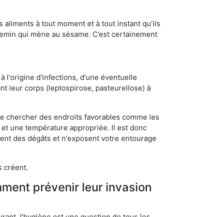
s aliments à tout moment et à tout instant qu’ils
chemin qui mène au sésame. C’est certainement
 l'origine d'infections, d'une éventuelle
t leur corps (leptospirose, pasteurellose) à
 de chercher des endroits favorables comme les
é et une température appropriée. Il est donc
ssent des dégâts et n'exposent votre entourage
s créent.
mment prévenir leur invasion
rant, l’hygiène est une question de tous les