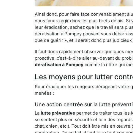
Ainsi donc, pour faire face convenablement à une
nous faudra agir dans les plus brefs délais. S
leur éradication, sachez que le travail sera p
dératisation à Pompey pouvant vous débarrasser 
que de guérir », et il serait donc plus judicie
Il faut donc rapidement observer quelques mesu
proactive, c’est-à-dire aller au-devant du pro
dératisation à Pompey
comme la nôtre qui mett
Les moyens pour lutter cont
Pour éradiquer les rongeurs dérageant votre qu
menées :
Une action centrée sur la lutte prévent
La
lutte préventive
permet de traiter tous les 
se sentent plus en sécurité et loin des regards
chat, chien, etc.). Tout doit être mis en œuvr
pénétration. De ce fait, il faut faire tout son 