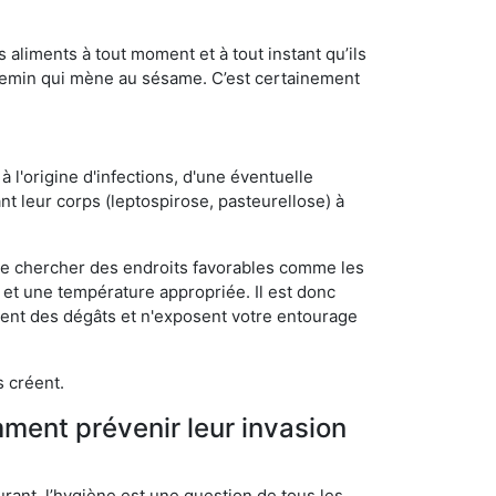
s aliments à tout moment et à tout instant qu’ils
chemin qui mène au sésame. C’est certainement
 l'origine d'infections, d'une éventuelle
t leur corps (leptospirose, pasteurellose) à
 de chercher des endroits favorables comme les
é et une température appropriée. Il est donc
ssent des dégâts et n'exposent votre entourage
s créent.
mment prévenir leur invasion
rant, l’hygiène est une question de tous les