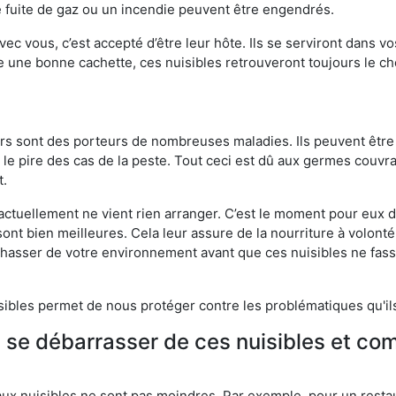
 fuite de gaz ou un incendie peuvent être engendrés.
vec vous, c’est accepté d’être leur hôte. Ils se serviront dans vo
e une bonne cachette, ces nuisibles retrouveront toujours le 
eurs sont des porteurs de nombreuses maladies. Ils peuvent être à
le pire des cas de la peste. Tout ceci est dû aux germes couvran
t.
 actuellement ne vient rien arranger. C’est le moment pour eux
ont bien meilleures. Cela leur assure de la nourriture à volont
s chasser de votre environnement avant que ces nuisibles ne fa
isibles permet de nous protéger contre les problématiques qu'il
e se débarrasser de ces nuisibles et co
aux nuisibles ne sont pas moindres. Par exemple, pour un restau