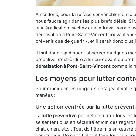
Ainsi donc, pour faire face convenablement à une
nous faudra agir dans les plus brefs délais. S
leur éradication, sachez que le travail sera p
dératisation à Pont-Saint-Vincent pouvant vous 
prévenir que de guérir », et il serait donc plu
Il faut donc rapidement observer quelques mesu
proactive, c’est-à-dire aller au-devant du pro
dératisation à Pont-Saint-Vincent
comme la nô
Les moyens pour lutter contr
Pour éradiquer les rongeurs dérageant votre qu
menées :
Une action centrée sur la lutte prévent
La
lutte préventive
permet de traiter tous les 
se sentent plus en sécurité et loin des regards
chat, chien, etc.). Tout doit être mis en œuvr
pénétration. De ce fait, il faut faire tout son 