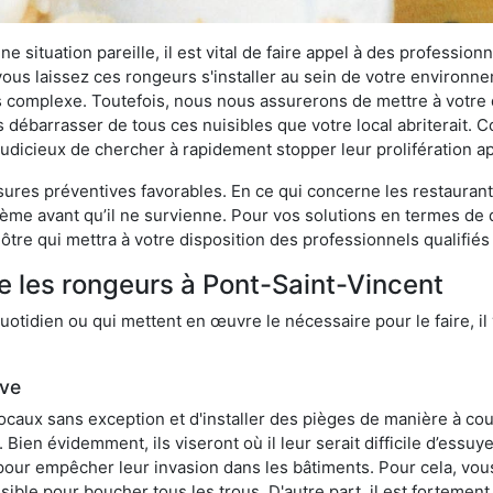
 situation pareille, il est vital de faire appel à des professionn
i vous laissez ces rongeurs s'installer au sein de votre environ
lus complexe. Toutefois, nous nous assurerons de mettre à votre
débarrasser de tous ces nuisibles que votre local abriterait. Co
s judicieux de chercher à rapidement stopper leur prolifération 
res préventives favorables. En ce qui concerne les restaurants,
blème avant qu’il ne survienne. Pour vos solutions en termes de 
tre qui mettra à votre disposition des professionnels qualifié
e les rongeurs à Pont-Saint-Vincent
otidien ou qui mettent en œuvre le nécessaire pour le faire, il 
ive
locaux sans exception et d'installer des pièges de manière à cou
. Bien évidemment, ils viseront où il leur serait difficile d’es
e pour empêcher leur invasion dans les bâtiments. Pour cela, v
possible pour boucher tous les trous. D'autre part, il est fortem