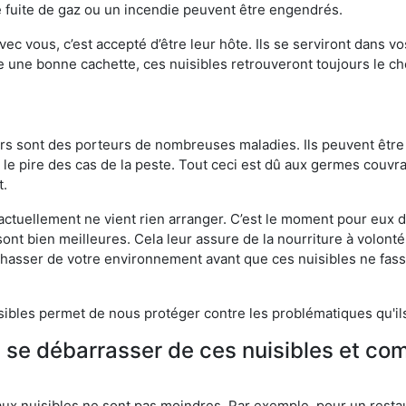
 fuite de gaz ou un incendie peuvent être engendrés.
vec vous, c’est accepté d’être leur hôte. Ils se serviront dans vo
e une bonne cachette, ces nuisibles retrouveront toujours le 
eurs sont des porteurs de nombreuses maladies. Ils peuvent être à
le pire des cas de la peste. Tout ceci est dû aux germes couvran
t.
 actuellement ne vient rien arranger. C’est le moment pour eux
ont bien meilleures. Cela leur assure de la nourriture à volont
s chasser de votre environnement avant que ces nuisibles ne fa
isibles permet de nous protéger contre les problématiques qu'il
e se débarrasser de ces nuisibles et co
aux nuisibles ne sont pas moindres. Par exemple, pour un restau