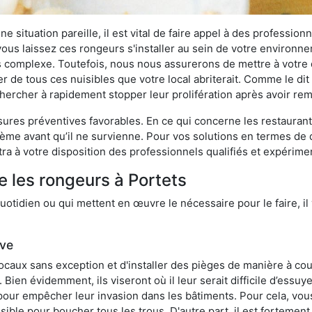
 situation pareille, il est vital de faire appel à des professionn
i vous laissez ces rongeurs s'installer au sein de votre environ
lus complexe. Toutefois, nous nous assurerons de mettre à votre
 de tous ces nuisibles que votre local abriterait. Comme le dit 
e chercher à rapidement stopper leur prolifération après avoir r
res préventives favorables. En ce qui concerne les restaurants,
blème avant qu’il ne survienne. Pour vos solutions en termes de 
ra à votre disposition des professionnels qualifiés et expérim
e les rongeurs à Portets
otidien ou qui mettent en œuvre le nécessaire pour le faire, il 
ive
locaux sans exception et d'installer des pièges de manière à cou
. Bien évidemment, ils viseront où il leur serait difficile d’es
e pour empêcher leur invasion dans les bâtiments. Pour cela, v
possible pour boucher tous les trous. D'autre part, il est fortem