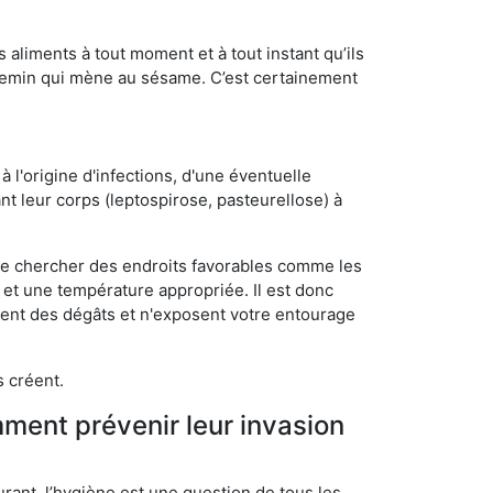
s aliments à tout moment et à tout instant qu’ils
chemin qui mène au sésame. C’est certainement
 l'origine d'infections, d'une éventuelle
t leur corps (leptospirose, pasteurellose) à
 de chercher des endroits favorables comme les
é et une température appropriée. Il est donc
ssent des dégâts et n'exposent votre entourage
s créent.
mment prévenir leur invasion
rant, l’hygiène est une question de tous les