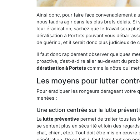
Ainsi donc, pour faire face convenablement à une
nous faudra agir dans les plus brefs délais. S
leur éradication, sachez que le travail sera p
dératisation à Portets pouvant vous débarrasser
de guérir », et il serait donc plus judicieux d
Il faut donc rapidement observer quelques mesu
proactive, c’est-à-dire aller au-devant du pro
dératisation à Portets
comme la nôtre qui mett
Les moyens pour lutter contr
Pour éradiquer les rongeurs dérageant votre qu
menées :
Une action centrée sur la lutte prévent
La
lutte préventive
permet de traiter tous les 
se sentent plus en sécurité et loin des regards
chat, chien, etc.). Tout doit être mis en œuvr
pénétration. De ce fait, il faut faire tout son 