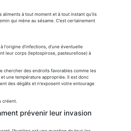
s aliments à tout moment et à tout instant qu’ils
chemin qui mène au sésame. C’est certainement
 l'origine d'infections, d'une éventuelle
t leur corps (leptospirose, pasteurellose) à
 de chercher des endroits favorables comme les
é et une température appropriée. Il est donc
ssent des dégâts et n'exposent votre entourage
s créent.
mment prévenir leur invasion
rant, l’hygiène est une question de tous les