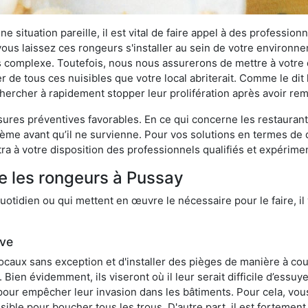
 situation pareille, il est vital de faire appel à des professionn
i vous laissez ces rongeurs s'installer au sein de votre environ
lus complexe. Toutefois, nous nous assurerons de mettre à votre
de tous ces nuisibles que votre local abriterait. Comme le dit l
e chercher à rapidement stopper leur prolifération après avoir r
res préventives favorables. En ce qui concerne les restaurants,
blème avant qu’il ne survienne. Pour vos solutions en termes de 
a à votre disposition des professionnels qualifiés et expérime
e les rongeurs à Pussay
otidien ou qui mettent en œuvre le nécessaire pour le faire, il 
ive
locaux sans exception et d'installer des pièges de manière à cou
. Bien évidemment, ils viseront où il leur serait difficile d’es
e pour empêcher leur invasion dans les bâtiments. Pour cela, v
possible pour boucher tous les trous. D'autre part, il est fortem