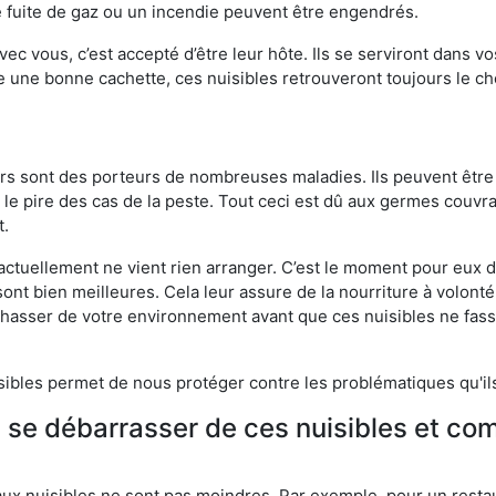
 fuite de gaz ou un incendie peuvent être engendrés.
vec vous, c’est accepté d’être leur hôte. Ils se serviront dans vo
e une bonne cachette, ces nuisibles retrouveront toujours le 
eurs sont des porteurs de nombreuses maladies. Ils peuvent être à
le pire des cas de la peste. Tout ceci est dû aux germes couvran
t.
 actuellement ne vient rien arranger. C’est le moment pour eux
ont bien meilleures. Cela leur assure de la nourriture à volont
s chasser de votre environnement avant que ces nuisibles ne fa
isibles permet de nous protéger contre les problématiques qu'il
e se débarrasser de ces nuisibles et co
aux nuisibles ne sont pas moindres. Par exemple, pour un restau