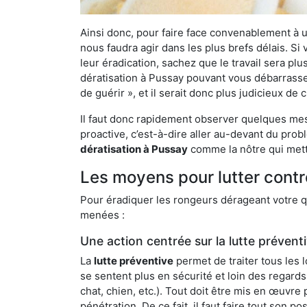
Ainsi donc, pour faire face convenablement à une
nous faudra agir dans les plus brefs délais. S
leur éradication, sachez que le travail sera p
dératisation à Pussay pouvant vous débarrasser 
de guérir », et il serait donc plus judicieux d
Il faut donc rapidement observer quelques mesu
proactive, c’est-à-dire aller au-devant du pro
dératisation à Pussay
comme la nôtre qui mettr
Les moyens pour lutter contr
Pour éradiquer les rongeurs dérageant votre qu
menées :
Une action centrée sur la lutte prévent
La
lutte préventive
permet de traiter tous les 
se sentent plus en sécurité et loin des regards
chat, chien, etc.). Tout doit être mis en œuvr
pénétration. De ce fait, il faut faire tout son 