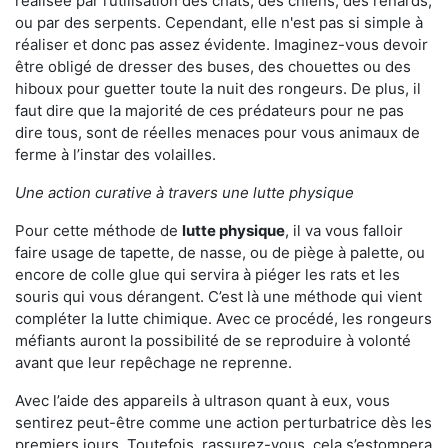
réalisée par l’utilisation des chats, des chiens, des renards,
ou par des serpents. Cependant, elle n'est pas si simple à
réaliser et donc pas assez évidente. Imaginez-vous devoir
être obligé de dresser des buses, des chouettes ou des
hiboux pour guetter toute la nuit des rongeurs. De plus, il
faut dire que la majorité de ces prédateurs pour ne pas
dire tous, sont de réelles menaces pour vous animaux de
ferme à l’instar des volailles.
Une action curative à travers une lutte physique
Pour cette méthode de
lutte physique
, il va vous falloir
faire usage de tapette, de nasse, ou de piège à palette, ou
encore de colle glue qui servira à piéger les rats et les
souris qui vous dérangent. C’est là une méthode qui vient
compléter la lutte chimique. Avec ce procédé, les rongeurs
méfiants auront la possibilité de se reproduire à volonté
avant que leur repêchage ne reprenne.
Avec l’aide des appareils à ultrason quant à eux, vous
sentirez peut-être comme une action perturbatrice dès les
premiers jours. Toutefois, rassurez-vous, cela s’estompera