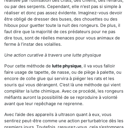
réalisée par l’utilisation des chats, des chiens, des renards,
ou par des serpents. Cependant, elle n'est pas si simple à
réaliser et donc pas assez évidente. Imaginez-vous devoir
être obligé de dresser des buses, des chouettes ou des
hiboux pour guetter toute la nuit des rongeurs. De plus, il
faut dire que la majorité de ces prédateurs pour ne pas
dire tous, sont de réelles menaces pour vous animaux de
ferme à l’instar des volailles.
Une action curative à travers une lutte physique
Pour cette méthode de
lutte physique
, il va vous falloir
faire usage de tapette, de nasse, ou de piège à palette, ou
encore de colle glue qui servira à piéger les rats et les
souris qui vous dérangent. C’est là une méthode qui vient
compléter la lutte chimique. Avec ce procédé, les rongeurs
méfiants auront la possibilité de se reproduire à volonté
avant que leur repêchage ne reprenne.
Avec l’aide des appareils à ultrason quant à eux, vous
sentirez peut-être comme une action perturbatrice dès les
premiers jours. Toutefois, rassurez-vous, cela s’estompera