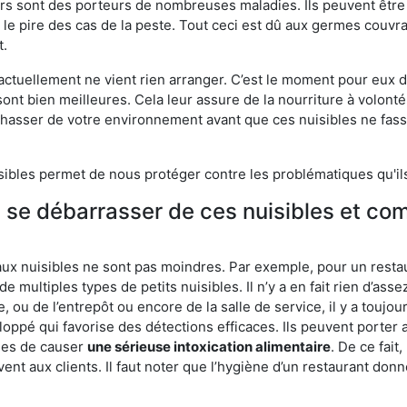
eurs sont des porteurs de nombreuses maladies. Ils peuvent être à
le pire des cas de la peste. Tout ceci est dû aux germes couvran
t.
 actuellement ne vient rien arranger. C’est le moment pour eux
ont bien meilleures. Cela leur assure de la nourriture à volont
s chasser de votre environnement avant que ces nuisibles ne fa
isibles permet de nous protéger contre les problématiques qu'il
e se débarrasser de ces nuisibles et co
aux nuisibles ne sont pas moindres. Par exemple, pour un restau
de multiples types de petits nuisibles. Il n’y a en fait rien d’ass
, ou de l’entrepôt ou encore de la salle de service, il y a toujou
eloppé qui favorise des détections efficaces. Ils peuvent porter 
les de causer
une sérieuse intoxication alimentaire
. De ce fait
rvent aux clients. Il faut noter que l’hygiène d’un restaurant d