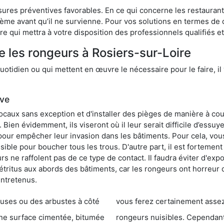
res préventives favorables. En ce qui concerne les restaurants,
blème avant qu’il ne survienne. Pour vos solutions en termes de 
e qui mettra à votre disposition des professionnels qualifiés 
e les rongeurs à Rosiers-sur-Loire
otidien ou qui mettent en œuvre le nécessaire pour le faire, il 
ive
locaux sans exception et d'installer des pièges de manière à cou
. Bien évidemment, ils viseront où il leur serait difficile d’es
e pour empêcher leur invasion dans les bâtiments. Pour cela, v
possible pour boucher tous les trous. D'autre part, il est fortem
 ne raffolent pas de ce type de contact. Il faudra éviter d'expo
étritus aux abords des bâtiments, car les rongeurs ont horreur
entretenus.
es ou des arbustes à côté
vous ferez certainement assez de dégât
entée, bitumée
rongeurs nuisibles. Cependant, qui dit produit tox