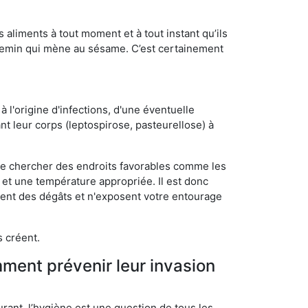
s aliments à tout moment et à tout instant qu’ils
chemin qui mène au sésame. C’est certainement
 l'origine d'infections, d'une éventuelle
t leur corps (leptospirose, pasteurellose) à
 de chercher des endroits favorables comme les
é et une température appropriée. Il est donc
ssent des dégâts et n'exposent votre entourage
s créent.
mment prévenir leur invasion
rant, l’hygiène est une question de tous les