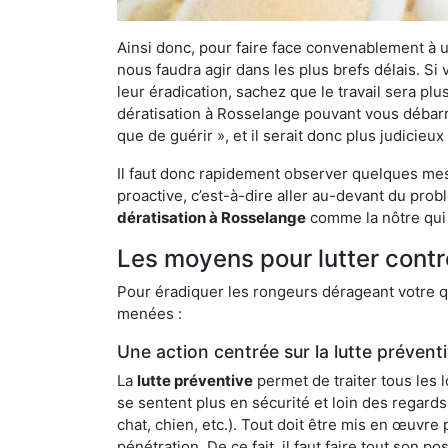
Ainsi donc, pour faire face convenablement à une
nous faudra agir dans les plus brefs délais. S
leur éradication, sachez que le travail sera p
dératisation à Rosselange pouvant vous débarras
que de guérir », et il serait donc plus judicie
Il faut donc rapidement observer quelques mesu
proactive, c’est-à-dire aller au-devant du pro
dératisation à Rosselange
comme la nôtre qui 
Les moyens pour lutter contr
Pour éradiquer les rongeurs dérageant votre qu
menées :
Une action centrée sur la lutte prévent
La
lutte préventive
permet de traiter tous les 
se sentent plus en sécurité et loin des regards
chat, chien, etc.). Tout doit être mis en œuvr
pénétration. De ce fait, il faut faire tout son 