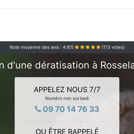
Note moyenne des avis :
4.8
/5
(
113
votes)
n d'une dératisation à Rossel
APPELEZ NOUS 7/7
Numéro non surtaxé
09 70 14 76 33
OU ÊTRE RAPPELÉ