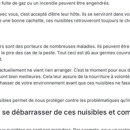
 fuite de gaz ou un incendie peuvent être engendrés.
vec vous, c’est accepté d’être leur hôte. Ils se serviront dans vo
e une bonne cachette, ces nuisibles retrouveront toujours le 
eurs sont des porteurs de nombreuses maladies. Ils peuvent être à
le pire des cas de la peste. Tout ceci est dû aux germes couvran
t.
 actuellement ne vient rien arranger. C’est le moment pour eux
ont bien meilleures. Cela leur assure de la nourriture à volont
s chasser de votre environnement avant que ces nuisibles ne fa
isibles permet de nous protéger contre les problématiques qu'il
e se débarrasser de ces nuisibles et co
aux nuisibles ne sont pas moindres. Par exemple, pour un restau