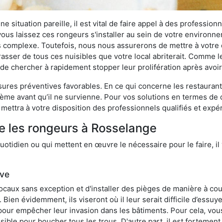
 situation pareille, il est vital de faire appel à des professionn
i vous laissez ces rongeurs s'installer au sein de votre environ
lus complexe. Toutefois, nous nous assurerons de mettre à votre
ser de tous ces nuisibles que votre local abriterait. Comme le d
ux de chercher à rapidement stopper leur prolifération après avo
res préventives favorables. En ce qui concerne les restaurants,
blème avant qu’il ne survienne. Pour vos solutions en termes de 
mettra à votre disposition des professionnels qualifiés et exp
e les rongeurs à Rosselange
otidien ou qui mettent en œuvre le nécessaire pour le faire, il 
ive
locaux sans exception et d'installer des pièges de manière à cou
. Bien évidemment, ils viseront où il leur serait difficile d’es
e pour empêcher leur invasion dans les bâtiments. Pour cela, v
possible pour boucher tous les trous. D'autre part, il est fortem