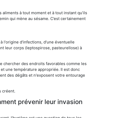
s aliments à tout moment et à tout instant qu’ils
chemin qui mène au sésame. C’est certainement
 l'origine d'infections, d'une éventuelle
t leur corps (leptospirose, pasteurellose) à
 de chercher des endroits favorables comme les
é et une température appropriée. Il est donc
ssent des dégâts et n'exposent votre entourage
s créent.
mment prévenir leur invasion
rant, l’hygiène est une question de tous les