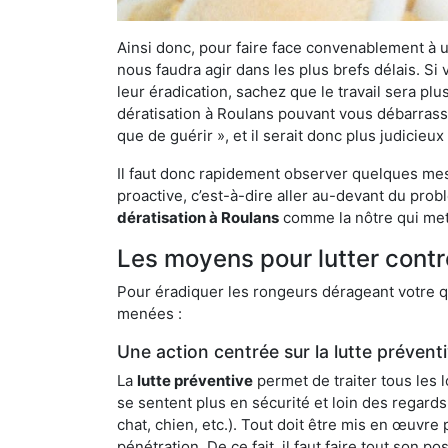
Ainsi donc, pour faire face convenablement à une
nous faudra agir dans les plus brefs délais. S
leur éradication, sachez que le travail sera p
dératisation à Roulans pouvant vous débarrasser
que de guérir », et il serait donc plus judicie
Il faut donc rapidement observer quelques mesu
proactive, c’est-à-dire aller au-devant du pro
dératisation à Roulans
comme la nôtre qui mett
Les moyens pour lutter contr
Pour éradiquer les rongeurs dérageant votre qu
menées :
Une action centrée sur la lutte prévent
La
lutte préventive
permet de traiter tous les 
se sentent plus en sécurité et loin des regards
chat, chien, etc.). Tout doit être mis en œuvr
pénétration. De ce fait, il faut faire tout son 