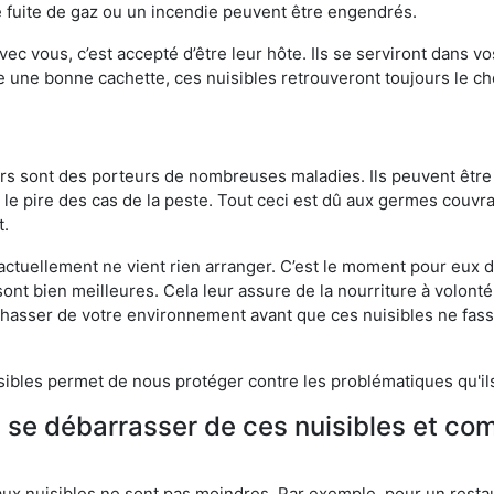
 fuite de gaz ou un incendie peuvent être engendrés.
vec vous, c’est accepté d’être leur hôte. Ils se serviront dans vo
e une bonne cachette, ces nuisibles retrouveront toujours le 
eurs sont des porteurs de nombreuses maladies. Ils peuvent être à
le pire des cas de la peste. Tout ceci est dû aux germes couvran
t.
 actuellement ne vient rien arranger. C’est le moment pour eux
ont bien meilleures. Cela leur assure de la nourriture à volont
s chasser de votre environnement avant que ces nuisibles ne fa
isibles permet de nous protéger contre les problématiques qu'il
e se débarrasser de ces nuisibles et co
aux nuisibles ne sont pas moindres. Par exemple, pour un restau