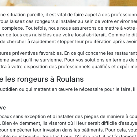
 situation pareille, il est vital de faire appel à des professionn
i vous laissez ces rongeurs s'installer au sein de votre environ
lus complexe. Toutefois, nous nous assurerons de mettre à votre
 de tous ces nuisibles que votre local abriterait. Comme le dit 
ux de chercher à rapidement stopper leur prolifération après avo
res préventives favorables. En ce qui concerne les restaurants,
blème avant qu’il ne survienne. Pour vos solutions en termes de 
ra à votre disposition des professionnels qualifiés et expérim
e les rongeurs à Roulans
otidien ou qui mettent en œuvre le nécessaire pour le faire, il 
ive
locaux sans exception et d'installer des pièges de manière à cou
. Bien évidemment, ils viseront où il leur serait difficile d’es
e pour empêcher leur invasion dans les bâtiments. Pour cela, v
possible pour boucher tous les trous. D'autre part, il est fortem