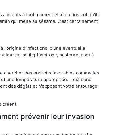
s aliments à tout moment et à tout instant qu’ils
chemin qui mène au sésame. C’est certainement
 l'origine d'infections, d'une éventuelle
t leur corps (leptospirose, pasteurellose) à
 de chercher des endroits favorables comme les
é et une température appropriée. Il est donc
ssent des dégâts et n'exposent votre entourage
s créent.
mment prévenir leur invasion
rant, l’hygiène est une question de tous les