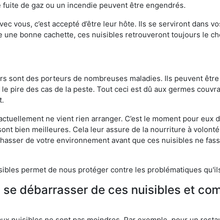
 fuite de gaz ou un incendie peuvent être engendrés.
vec vous, c’est accepté d’être leur hôte. Ils se serviront dans vo
e une bonne cachette, ces nuisibles retrouveront toujours le 
eurs sont des porteurs de nombreuses maladies. Ils peuvent être à
le pire des cas de la peste. Tout ceci est dû aux germes couvran
t.
 actuellement ne vient rien arranger. C’est le moment pour eux
ont bien meilleures. Cela leur assure de la nourriture à volont
s chasser de votre environnement avant que ces nuisibles ne fa
isibles permet de nous protéger contre les problématiques qu'il
e se débarrasser de ces nuisibles et co
aux nuisibles ne sont pas moindres. Par exemple, pour un restau