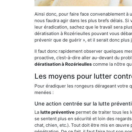
Ainsi donc, pour faire face convenablement à une
nous faudra agir dans les plus brefs délais. S
leur éradication, sachez que le travail sera p
dératisation à Rozérieulles pouvant vous débarr
prévenir que de guérir », et il serait donc plu
Il faut donc rapidement observer quelques mesu
proactive, c’est-à-dire aller au-devant du pro
dératisation à Rozérieulles
comme la nôtre qui
Les moyens pour lutter contr
Pour éradiquer les rongeurs dérageant votre qu
menées :
Une action centrée sur la lutte prévent
La
lutte préventive
permet de traiter tous les 
se sentent plus en sécurité et loin des regards
chat, chien, etc.). Tout doit être mis en œuvr
pénétration. De ce fait, il faut faire tout son 