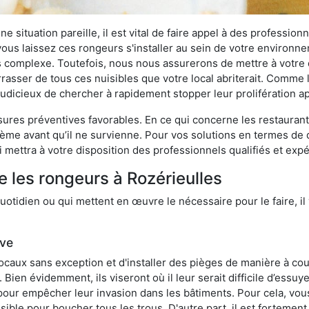
 situation pareille, il est vital de faire appel à des professionn
i vous laissez ces rongeurs s'installer au sein de votre environ
lus complexe. Toutefois, nous nous assurerons de mettre à votre
asser de tous ces nuisibles que votre local abriterait. Comme le 
s judicieux de chercher à rapidement stopper leur prolifération 
res préventives favorables. En ce qui concerne les restaurants,
blème avant qu’il ne survienne. Pour vos solutions en termes de 
 mettra à votre disposition des professionnels qualifiés et ex
e les rongeurs à Rozérieulles
otidien ou qui mettent en œuvre le nécessaire pour le faire, il 
ive
locaux sans exception et d'installer des pièges de manière à cou
. Bien évidemment, ils viseront où il leur serait difficile d’es
e pour empêcher leur invasion dans les bâtiments. Pour cela, v
possible pour boucher tous les trous. D'autre part, il est fortem