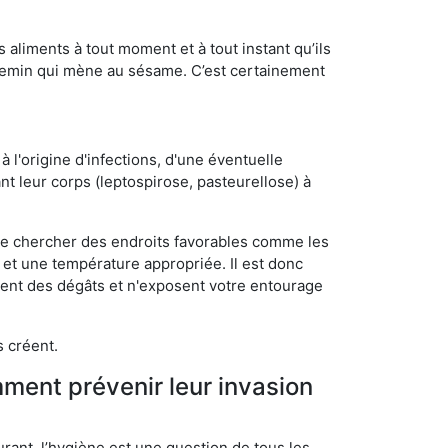
s aliments à tout moment et à tout instant qu’ils
chemin qui mène au sésame. C’est certainement
 l'origine d'infections, d'une éventuelle
t leur corps (leptospirose, pasteurellose) à
 de chercher des endroits favorables comme les
é et une température appropriée. Il est donc
ssent des dégâts et n'exposent votre entourage
s créent.
mment prévenir leur invasion
rant, l’hygiène est une question de tous les