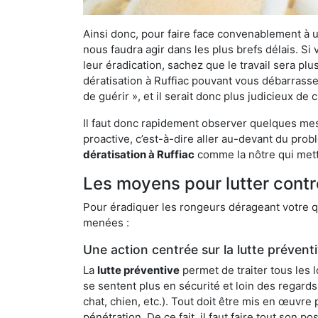
Ainsi donc, pour faire face convenablement à une
nous faudra agir dans les plus brefs délais. S
leur éradication, sachez que le travail sera p
dératisation à Ruffiac pouvant vous débarrasser
de guérir », et il serait donc plus judicieux d
Il faut donc rapidement observer quelques mesu
proactive, c’est-à-dire aller au-devant du pro
dératisation à Ruffiac
comme la nôtre qui mettr
Les moyens pour lutter contr
Pour éradiquer les rongeurs dérageant votre qu
menées :
Une action centrée sur la lutte prévent
La
lutte préventive
permet de traiter tous les 
se sentent plus en sécurité et loin des regards
chat, chien, etc.). Tout doit être mis en œuvr
pénétration. De ce fait, il faut faire tout son 