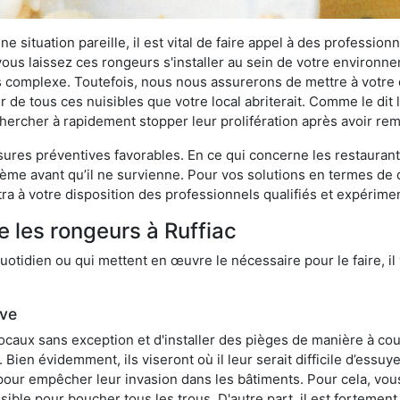
 situation pareille, il est vital de faire appel à des professionn
i vous laissez ces rongeurs s'installer au sein de votre environ
lus complexe. Toutefois, nous nous assurerons de mettre à votre
 de tous ces nuisibles que votre local abriterait. Comme le dit l
e chercher à rapidement stopper leur prolifération après avoir r
res préventives favorables. En ce qui concerne les restaurants,
blème avant qu’il ne survienne. Pour vos solutions en termes de 
a à votre disposition des professionnels qualifiés et expérime
e les rongeurs à Ruffiac
otidien ou qui mettent en œuvre le nécessaire pour le faire, il 
ive
locaux sans exception et d'installer des pièges de manière à cou
. Bien évidemment, ils viseront où il leur serait difficile d’es
e pour empêcher leur invasion dans les bâtiments. Pour cela, v
possible pour boucher tous les trous. D'autre part, il est fortem