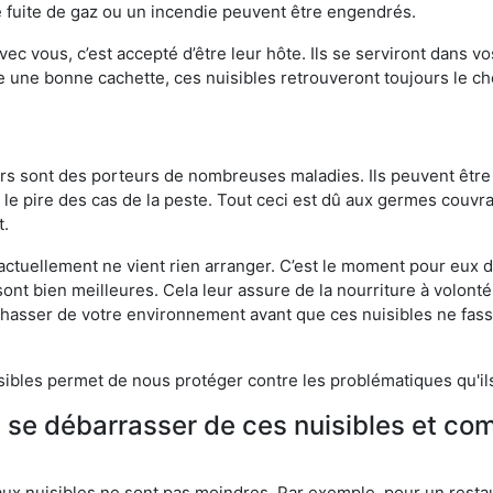
 fuite de gaz ou un incendie peuvent être engendrés.
vec vous, c’est accepté d’être leur hôte. Ils se serviront dans vo
e une bonne cachette, ces nuisibles retrouveront toujours le 
eurs sont des porteurs de nombreuses maladies. Ils peuvent être à
le pire des cas de la peste. Tout ceci est dû aux germes couvran
t.
 actuellement ne vient rien arranger. C’est le moment pour eux
ont bien meilleures. Cela leur assure de la nourriture à volont
s chasser de votre environnement avant que ces nuisibles ne fa
isibles permet de nous protéger contre les problématiques qu'il
e se débarrasser de ces nuisibles et co
aux nuisibles ne sont pas moindres. Par exemple, pour un restau