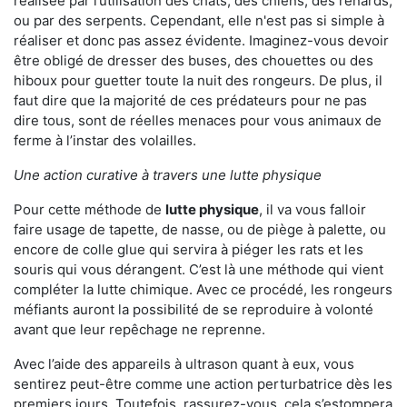
réalisée par l’utilisation des chats, des chiens, des renards,
ou par des serpents. Cependant, elle n'est pas si simple à
réaliser et donc pas assez évidente. Imaginez-vous devoir
être obligé de dresser des buses, des chouettes ou des
hiboux pour guetter toute la nuit des rongeurs. De plus, il
faut dire que la majorité de ces prédateurs pour ne pas
dire tous, sont de réelles menaces pour vous animaux de
ferme à l’instar des volailles.
Une action curative à travers une lutte physique
Pour cette méthode de
lutte physique
, il va vous falloir
faire usage de tapette, de nasse, ou de piège à palette, ou
encore de colle glue qui servira à piéger les rats et les
souris qui vous dérangent. C’est là une méthode qui vient
compléter la lutte chimique. Avec ce procédé, les rongeurs
méfiants auront la possibilité de se reproduire à volonté
avant que leur repêchage ne reprenne.
Avec l’aide des appareils à ultrason quant à eux, vous
sentirez peut-être comme une action perturbatrice dès les
premiers jours. Toutefois, rassurez-vous, cela s’estompera