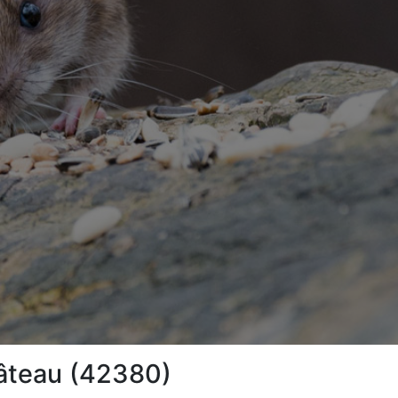
hâteau (42380)