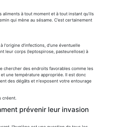
s aliments à tout moment et à tout instant qu’ils
chemin qui mène au sésame. C’est certainement
 l'origine d'infections, d'une éventuelle
t leur corps (leptospirose, pasteurellose) à
 de chercher des endroits favorables comme les
é et une température appropriée. Il est donc
ssent des dégâts et n'exposent votre entourage
s créent.
mment prévenir leur invasion
rant, l’hygiène est une question de tous les