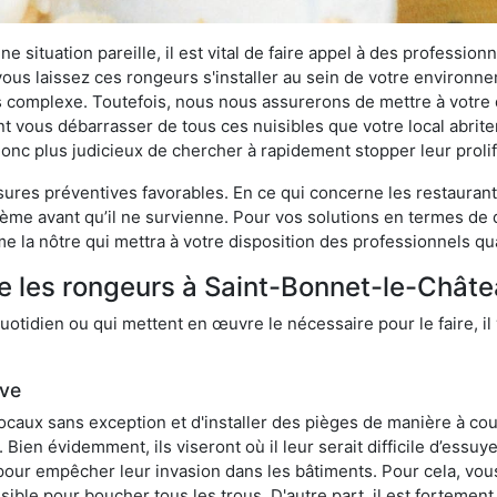
 situation pareille, il est vital de faire appel à des professionn
i vous laissez ces rongeurs s'installer au sein de votre environ
lus complexe. Toutefois, nous nous assurerons de mettre à votre
vous débarrasser de tous ces nuisibles que votre local abriterai
t donc plus judicieux de chercher à rapidement stopper leur prol
res préventives favorables. En ce qui concerne les restaurants,
blème avant qu’il ne survienne. Pour vos solutions en termes de 
 la nôtre qui mettra à votre disposition des professionnels qu
re les rongeurs à Saint-Bonnet-le-Chât
otidien ou qui mettent en œuvre le nécessaire pour le faire, il 
ive
locaux sans exception et d'installer des pièges de manière à cou
. Bien évidemment, ils viseront où il leur serait difficile d’es
e pour empêcher leur invasion dans les bâtiments. Pour cela, v
possible pour boucher tous les trous. D'autre part, il est fortem