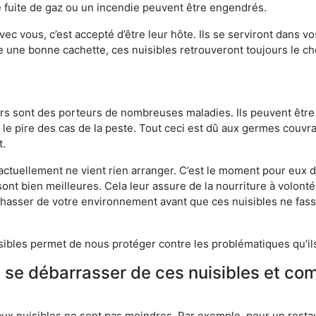
 fuite de gaz ou un incendie peuvent être engendrés.
vec vous, c’est accepté d’être leur hôte. Ils se serviront dans vo
e une bonne cachette, ces nuisibles retrouveront toujours le 
eurs sont des porteurs de nombreuses maladies. Ils peuvent être à
le pire des cas de la peste. Tout ceci est dû aux germes couvran
t.
 actuellement ne vient rien arranger. C’est le moment pour eux
ont bien meilleures. Cela leur assure de la nourriture à volont
s chasser de votre environnement avant que ces nuisibles ne fa
isibles permet de nous protéger contre les problématiques qu'il
e se débarrasser de ces nuisibles et co
aux nuisibles ne sont pas moindres. Par exemple, pour un restau