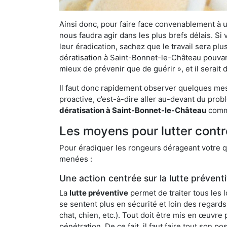
Ainsi donc, pour faire face convenablement à une
nous faudra agir dans les plus brefs délais. S
leur éradication, sachez que le travail sera p
dératisation à Saint-Bonnet-le-Château pouvant 
mieux de prévenir que de guérir », et il serai
Il faut donc rapidement observer quelques mesu
proactive, c’est-à-dire aller au-devant du pro
dératisation à Saint-Bonnet-le-Château
comme
Les moyens pour lutter cont
Pour éradiquer les rongeurs dérageant votre qu
menées :
Une action centrée sur la lutte prévent
La
lutte préventive
permet de traiter tous les 
se sentent plus en sécurité et loin des regards
chat, chien, etc.). Tout doit être mis en œuvr
pénétration. De ce fait, il faut faire tout son 