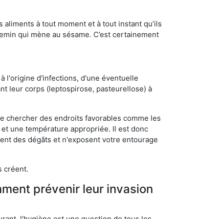
s aliments à tout moment et à tout instant qu’ils
chemin qui mène au sésame. C’est certainement
 l'origine d'infections, d'une éventuelle
t leur corps (leptospirose, pasteurellose) à
 de chercher des endroits favorables comme les
é et une température appropriée. Il est donc
ssent des dégâts et n'exposent votre entourage
s créent.
mment prévenir leur invasion
rant, l’hygiène est une question de tous les