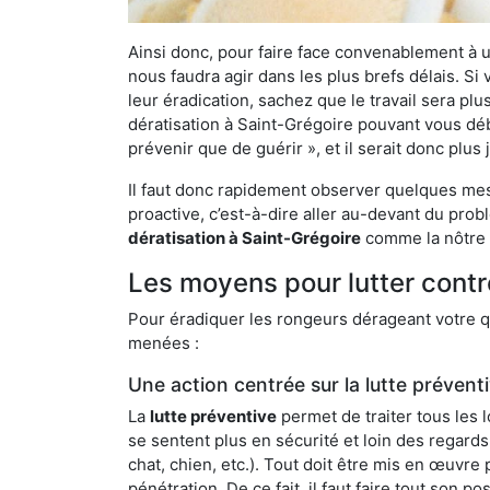
Ainsi donc, pour faire face convenablement à une
nous faudra agir dans les plus brefs délais. S
leur éradication, sachez que le travail sera p
dératisation à Saint-Grégoire pouvant vous déba
prévenir que de guérir », et il serait donc plu
Il faut donc rapidement observer quelques mesu
proactive, c’est-à-dire aller au-devant du pro
dératisation à Saint-Grégoire
comme la nôtre q
Les moyens pour lutter contr
Pour éradiquer les rongeurs dérageant votre qu
menées :
Une action centrée sur la lutte prévent
La
lutte préventive
permet de traiter tous les 
se sentent plus en sécurité et loin des regards
chat, chien, etc.). Tout doit être mis en œuvr
pénétration. De ce fait, il faut faire tout son 