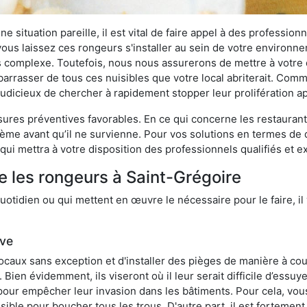
 situation pareille, il est vital de faire appel à des professionn
i vous laissez ces rongeurs s'installer au sein de votre environ
lus complexe. Toutefois, nous nous assurerons de mettre à votre
rrasser de tous ces nuisibles que votre local abriterait. Comme 
s judicieux de chercher à rapidement stopper leur prolifération 
res préventives favorables. En ce qui concerne les restaurants,
blème avant qu’il ne survienne. Pour vos solutions en termes de 
ui mettra à votre disposition des professionnels qualifiés et 
e les rongeurs à Saint-Grégoire
otidien ou qui mettent en œuvre le nécessaire pour le faire, il 
ive
locaux sans exception et d'installer des pièges de manière à cou
. Bien évidemment, ils viseront où il leur serait difficile d’es
e pour empêcher leur invasion dans les bâtiments. Pour cela, v
possible pour boucher tous les trous. D'autre part, il est fortem