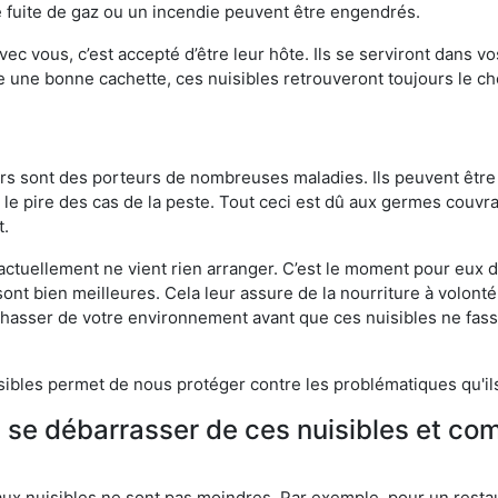
 fuite de gaz ou un incendie peuvent être engendrés.
vec vous, c’est accepté d’être leur hôte. Ils se serviront dans vo
e une bonne cachette, ces nuisibles retrouveront toujours le 
eurs sont des porteurs de nombreuses maladies. Ils peuvent être à
le pire des cas de la peste. Tout ceci est dû aux germes couvran
t.
 actuellement ne vient rien arranger. C’est le moment pour eux
ont bien meilleures. Cela leur assure de la nourriture à volont
s chasser de votre environnement avant que ces nuisibles ne fa
isibles permet de nous protéger contre les problématiques qu'il
e se débarrasser de ces nuisibles et co
aux nuisibles ne sont pas moindres. Par exemple, pour un restau